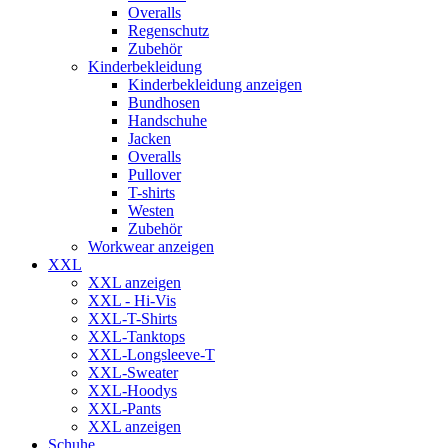
Overalls
Regenschutz
Zubehör
Kinderbekleidung
Kinderbekleidung anzeigen
Bundhosen
Handschuhe
Jacken
Overalls
Pullover
T-shirts
Westen
Zubehör
Workwear anzeigen
XXL
XXL anzeigen
XXL - Hi-Vis
XXL-T-Shirts
XXL-Tanktops
XXL-Longsleeve-T
XXL-Sweater
XXL-Hoodys
XXL-Pants
XXL anzeigen
Schuhe