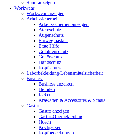
Sport anzeigen
Workwear
Workwear anzeigen
Arbeitssicherheit
Arbeitssicherheit anzeigen
Atemschutz
Augenschutz
Einwegmasken
Erste Hilfe
Gefahrenschutz
Gehörschutz
Handschutz
Kopfschutz
Laborbekleidung/Lebensmittelsicherheit
Business
Business anzeigen
Hemden
Jacken
Krawatten & Accessoires & Schals
Gastro
Gastro anzeigen
Gastro-Oberbekleidung
Hosen
Kochjacken
Kopfbedeckungen