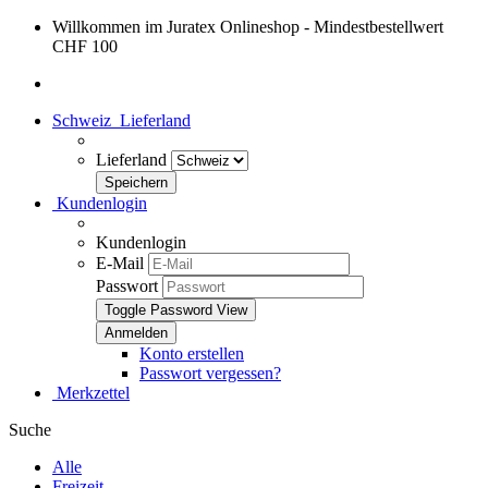
Willkommen im Juratex Onlineshop - Mindestbestellwert
CHF 100
Schweiz
Lieferland
Lieferland
Kundenlogin
Kundenlogin
E-Mail
Passwort
Toggle Password View
Konto erstellen
Passwort vergessen?
Merkzettel
Suche
Alle
Freizeit