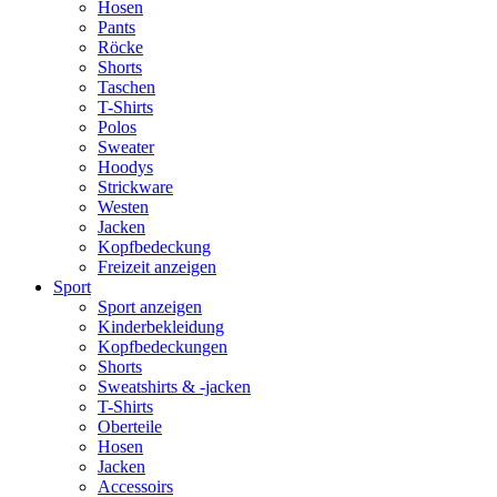
Hosen
Pants
Röcke
Shorts
Taschen
T-Shirts
Polos
Sweater
Hoodys
Strickware
Westen
Jacken
Kopfbedeckung
Freizeit anzeigen
Sport
Sport anzeigen
Kinderbekleidung
Kopfbedeckungen
Shorts
Sweatshirts & -jacken
T-Shirts
Oberteile
Hosen
Jacken
Accessoirs