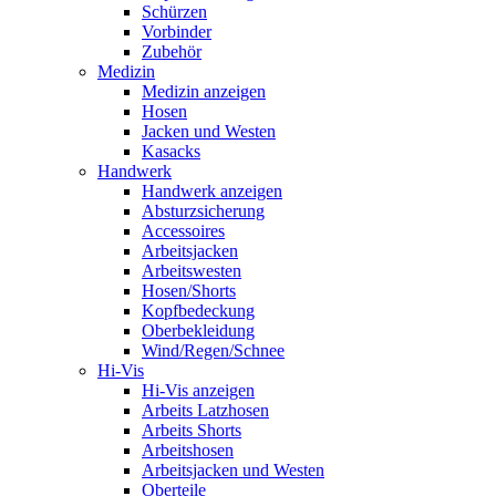
Schürzen
Vorbinder
Zubehör
Medizin
Medizin anzeigen
Hosen
Jacken und Westen
Kasacks
Handwerk
Handwerk anzeigen
Absturzsicherung
Accessoires
Arbeitsjacken
Arbeitswesten
Hosen/Shorts
Kopfbedeckung
Oberbekleidung
Wind/Regen/Schnee
Hi-Vis
Hi-Vis anzeigen
Arbeits Latzhosen
Arbeits Shorts
Arbeitshosen
Arbeitsjacken und Westen
Oberteile