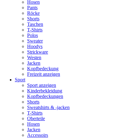
Hosen
Pants
Röcke
Shorts
Taschen
T-Shirts
Polos
Sweater
Hoodys
Strickware
Westen
Jacken
Kopfbedeckung
Freizeit anzeigen
Sport
Sport anzeigen
Kinderbekleidung
Kopfbedeckungen
Shorts
Sweatshirts & -jacken
T-Shirts
Oberteile
Hosen
Jacken
Accessoirs