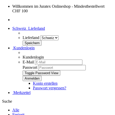
Willkommen im Juratex Onlineshop - Mindestbestellwert
CHF 100
Schweiz
Lieferland
Lieferland
Kundenlogin
Kundenlogin
E-Mail
Passwort
Toggle Password View
Konto erstellen
Passwort vergessen?
Merkzettel
Suche
Alle
Freizeit