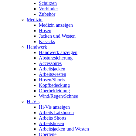
Schürzen
Vorbinder
Zubehör
Medizin
Medizin anzeigen
Hosen
Jacken und Westen
Kasacks
Handwerk
Handwerk anzeigen
Absturzsicherung
Accessoires
Arbeitsjacken
Arbeitswesten
Hosen/Shorts
Kopfbedeckung
Oberbekleidung
Wind/Regen/Schnee
Hi-Vis
Hi-Vis anzeigen
Arbeits Latzhosen
Arbeits Shorts
Arbeitshosen
Arbeitsjacken und Westen
Oberteile