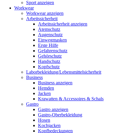
Sport anzeigen
Workwear
Workwear anzeigen
Arbeitssicherheit
Arbeitssicherheit anzeigen
Atemschutz
Augenschutz
Einwegmasken
Erste Hilfe
Gefahrenschutz
Gehörschutz
Handschutz
Kopfschutz
Laborbekleidung/Lebensmittelsicherheit
Business
Business anzeigen
Hemden
Jacken
Krawatten & Accessoires & Schals
Gastro
Gastro anzeigen
Gastro-Oberbekleidung
Hosen
Kochjacken
Kopfbedeckungen