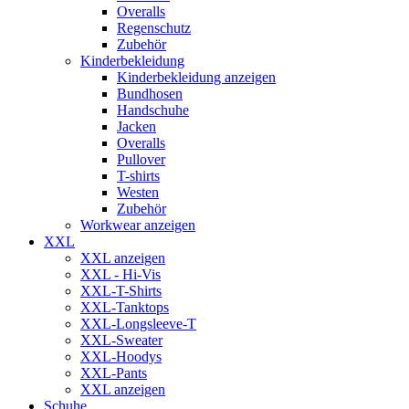
Overalls
Regenschutz
Zubehör
Kinderbekleidung
Kinderbekleidung anzeigen
Bundhosen
Handschuhe
Jacken
Overalls
Pullover
T-shirts
Westen
Zubehör
Workwear anzeigen
XXL
XXL anzeigen
XXL - Hi-Vis
XXL-T-Shirts
XXL-Tanktops
XXL-Longsleeve-T
XXL-Sweater
XXL-Hoodys
XXL-Pants
XXL anzeigen
Schuhe