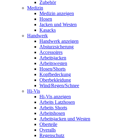
Zubehör
Medizin
Medizin anzeigen
Hosen
Jacken und Westen
Kasacks
Handwerk
Handwerk anzeigen
Absturzsicherung
Accessoires
Arbeitsjacken
Arbeitswesten
Hosen/Shorts
Kopfbedeckung
Oberbekleidung
Wind/Regen/Schnee
Hi-Vis
Hi-Vis anzeigen
Arbeits Latzhosen
Arbeits Shorts
Arbeitshosen
Arbeitsjacken und Westen
Oberteile
Overalls
Regenschutz