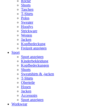
Röcke
Shorts
Taschen
T-Shirts
Polos
Sweater
Hoodys
Strickware
Westen
Jacken
Kopfbedeckung
Freizeit anzeigen
Sport
Sport anzeigen
Kinderbekleidung
Kopfbedeckungen
Shorts
Sweatshirts & -jacken
T-Shirts
Oberteile
Hosen
Jacken
Accessoirs
Sport anzeigen
Workwear