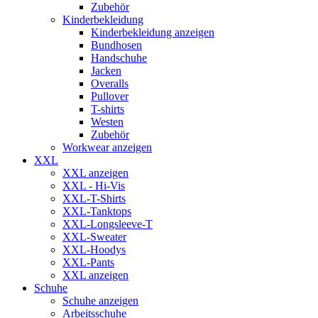
Zubehör
Kinderbekleidung
Kinderbekleidung anzeigen
Bundhosen
Handschuhe
Jacken
Overalls
Pullover
T-shirts
Westen
Zubehör
Workwear anzeigen
XXL
XXL anzeigen
XXL - Hi-Vis
XXL-T-Shirts
XXL-Tanktops
XXL-Longsleeve-T
XXL-Sweater
XXL-Hoodys
XXL-Pants
XXL anzeigen
Schuhe
Schuhe anzeigen
Arbeitsschuhe