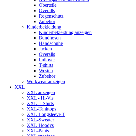
Oberteile
Overalls
Regenschutz
Zubehör
Kinderbekleidung
Kinderbekleidung anzeigen
Bundhosen
Handschuhe
Jacken
Overalls
Pullover
T-shirts
Westen
Zubehör
Workwear anzeigen
XXL
XXL anzeigen
XXL - Hi-Vis
XXL-T-Shirts
XXL-Tanktops
XXL-Longsleeve-T
XXL-Sweater
XXL-Hoodys
XXL-Pants