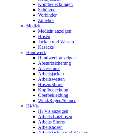
Kopfbedeckungen
Schürzen
Vorbinder
Zubehör
Medizin
Medizin anzeigen
Hosen
Jacken und Westen
Kasacks
Handwerk
Handwerk anzeigen
Absturzsicherung
Accessoires
Arbeitsjacken
Arbeitswesten
Hosen/Shorts
Kopfbedeckung
Oberbekleidung
Wind/Regen/Schnee
Hi-Vis
Hi-Vis anzeigen
Arbeits Latzhosen
Arbeits Shorts
Arbeitshosen
Arbeitsjacken und Westen