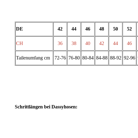
DE
42
44
46
48
50
52
CH
36
38
40
42
44
46
Tailenumfang cm
72-76
76-80
80-84
84-88
88-92
92-96
Schrittlängen bei Dassyhosen: