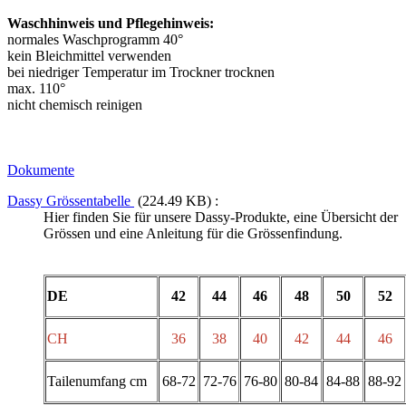
Waschhinweis und Pflegehinweis:
normales Waschprogramm 40°
kein Bleichmittel verwenden
bei niedriger Temperatur im Trockner trocknen
max. 110°
nicht chemisch reinigen
Dokumente
Dassy Grössentabelle
(224.49 KB) :
Hier finden Sie für unsere Dassy-Produkte, eine Übersicht der
Grössen und eine Anleitung für die Grössenfindung.
DE
42
44
46
48
50
52
CH
36
38
40
42
44
46
Tailenumfang cm
68-72
72-76
76-80
80-84
84-88
88-92