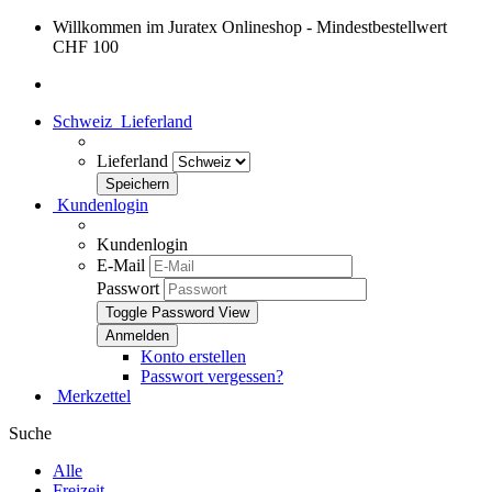
Willkommen im Juratex Onlineshop - Mindestbestellwert
CHF 100
Schweiz
Lieferland
Lieferland
Kundenlogin
Kundenlogin
E-Mail
Passwort
Toggle Password View
Konto erstellen
Passwort vergessen?
Merkzettel
Suche
Alle
Freizeit