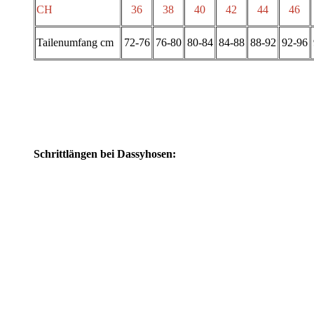
CH
36
38
40
42
44
46
Tailenumfang cm
72-76
76-80
80-84
84-88
88-92
92-96
Schrittlängen bei Dassyhosen: