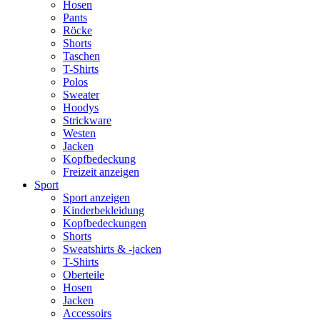
Hosen
Pants
Röcke
Shorts
Taschen
T-Shirts
Polos
Sweater
Hoodys
Strickware
Westen
Jacken
Kopfbedeckung
Freizeit anzeigen
Sport
Sport anzeigen
Kinderbekleidung
Kopfbedeckungen
Shorts
Sweatshirts & -jacken
T-Shirts
Oberteile
Hosen
Jacken
Accessoirs