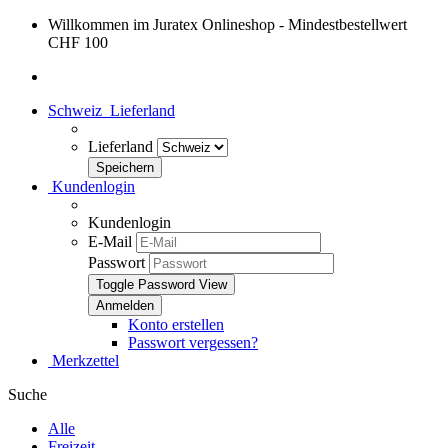
Willkommen im Juratex Onlineshop - Mindestbestellwert
CHF 100
Schweiz
Lieferland
Lieferland
Kundenlogin
Kundenlogin
E-Mail
Passwort
Toggle Password View
Konto erstellen
Passwort vergessen?
Merkzettel
Suche
Alle
Freizeit