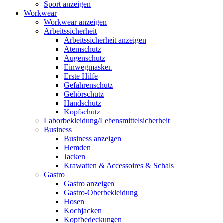
Sport anzeigen
Workwear
Workwear anzeigen
Arbeitssicherheit
Arbeitssicherheit anzeigen
Atemschutz
Augenschutz
Einwegmasken
Erste Hilfe
Gefahrenschutz
Gehörschutz
Handschutz
Kopfschutz
Laborbekleidung/Lebensmittelsicherheit
Business
Business anzeigen
Hemden
Jacken
Krawatten & Accessoires & Schals
Gastro
Gastro anzeigen
Gastro-Oberbekleidung
Hosen
Kochjacken
Kopfbedeckungen