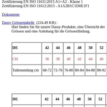
Zertifizierung EN ISO 11611:2015 A1+A2 - Klasse 1
Zertifizierung EN ISO 11612:2015 - A1A2B1C1D0E1F1
Dokumente
Dassy Grössentabelle
(224.49 KB) :
Hier finden Sie für unsere Dassy-Produkte, eine Übersicht der
Grössen und eine Anleitung für die Grössenfindung.
DE
42
44
46
48
50
52
CH
36
38
40
42
44
46
Tailenumfang cm
68-72
72-76
76-80
80-84
84-88
88-92
DE
42
44
46
48
50
52