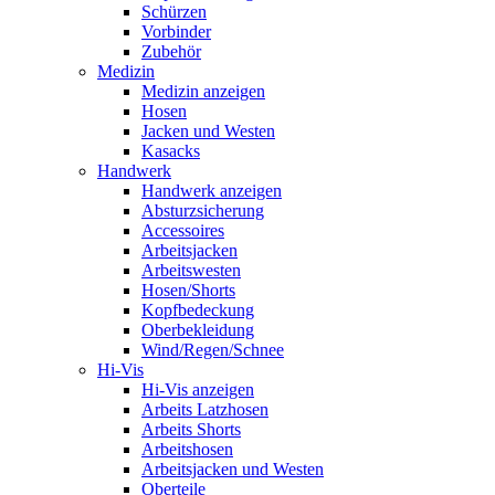
Schürzen
Vorbinder
Zubehör
Medizin
Medizin anzeigen
Hosen
Jacken und Westen
Kasacks
Handwerk
Handwerk anzeigen
Absturzsicherung
Accessoires
Arbeitsjacken
Arbeitswesten
Hosen/Shorts
Kopfbedeckung
Oberbekleidung
Wind/Regen/Schnee
Hi-Vis
Hi-Vis anzeigen
Arbeits Latzhosen
Arbeits Shorts
Arbeitshosen
Arbeitsjacken und Westen
Oberteile