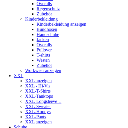
Overalls
Regenschutz
Zubehör
Kinderbekleidung
Kinderbekleidung anzeigen
Bundhosen
Handschuhe
Jacken
Overalls
Pullover
T-shirts
Westen
Zubehör
Workwear anzeigen
XXL
XXL anzeigen
XXL - Hi-Vis
XXL-T-Shirts
XXL-Tanktops
XXL-Longsleeve-T
XXL-Sweater
XXL-Hoodys
XXL-Pants
XXL anzeigen
Schuhe