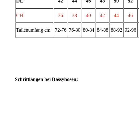
DE
42
44
46
48
50
52
CH
36
38
40
42
44
46
Tailenumfang cm
72-76
76-80
80-84
84-88
88-92
92-96
Schrittlängen bei Dassyhosen: