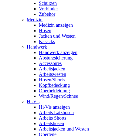
Schürzen
Vorbinder
Zubehör
Medizin
Medizin anzeigen
Hosen
Jacken und Westen
Kasacks
Handwerk
Handwerk anzeigen
Absturzsicherung
Accessoires
Arbeitsjacken
Arbeitswesten
Hosen/Shorts
Kopfbedeckung
Oberbekleidung
Wind/Regen/Schnee
Hi-Vis
Hi-Vis anzeigen
Arbeits Latzhosen
Arbeits Shorts
Arbeitshosen
Arbeitsjacken und Westen
Oberteile