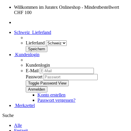
Willkommen im Juratex Onlineshop - Mindestbestellwert
CHF 100
Schweiz
Lieferland
Lieferland
Kundenlogin
Kundenlogin
E-Mail
Passwort
Toggle Password View
Konto erstellen
Passwort vergessen?
Merkzettel
Suche
Alle
Freizeit