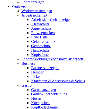
Sport anzeigen
Workwear
Workwear anzeigen
Arbeitssicherheit
Arbeitssicherheit anzeigen
Atemschutz
Augenschutz
Einwegmasken
Erste Hilfe
Gefahrenschutz
Gehörschutz
Handschutz
Kopfschutz
Laborbekleidung/Lebensmittelsicherheit
Business
Business anzeigen
Hemden
Jacken
Krawatten & Accessoires & Schals
Gastro
Gastro anzeigen
Gastro-Oberbekleidung
Hosen
Kochjacken
Kopfbedeckungen