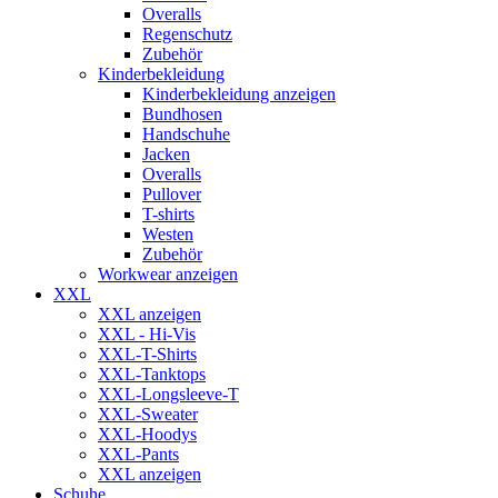
Overalls
Regenschutz
Zubehör
Kinderbekleidung
Kinderbekleidung anzeigen
Bundhosen
Handschuhe
Jacken
Overalls
Pullover
T-shirts
Westen
Zubehör
Workwear anzeigen
XXL
XXL anzeigen
XXL - Hi-Vis
XXL-T-Shirts
XXL-Tanktops
XXL-Longsleeve-T
XXL-Sweater
XXL-Hoodys
XXL-Pants
XXL anzeigen
Schuhe