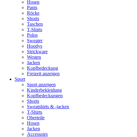
Hosen
Pants
Röcke
Shorts
Taschen
T-Shirts
Polos
Sweater
Hoodys
Strickware
Westen
Jacken
Kopfbedeckung
Freizeit anzeigen
Sport
Sport anzeigen
Kinderbekleidung
Kopfbedeckungen
Shorts
Sweatshirts & -jacken
T-Shirts
Oberteile
Hosen
Jacken
Accessoirs