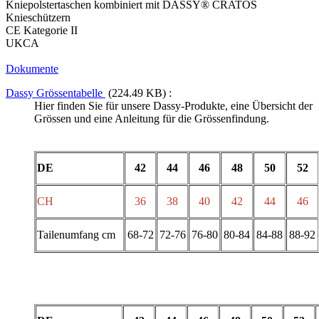
Kniepolstertaschen kombiniert mit DASSY® CRATOS
Knieschützern
CE Kategorie II
UKCA
Dokumente
Dassy Grössentabelle
(224.49 KB) :
Hier finden Sie für unsere Dassy-Produkte, eine Übersicht der
Grössen und eine Anleitung für die Grössenfindung.
DE
42
44
46
48
50
52
CH
36
38
40
42
44
46
Tailenumfang cm
68-72
72-76
76-80
80-84
84-88
88-92