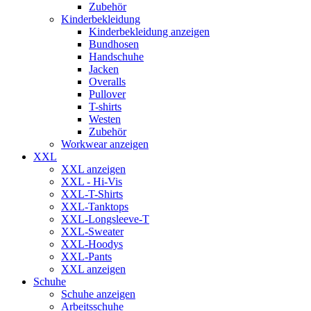
Zubehör
Kinderbekleidung
Kinderbekleidung anzeigen
Bundhosen
Handschuhe
Jacken
Overalls
Pullover
T-shirts
Westen
Zubehör
Workwear anzeigen
XXL
XXL anzeigen
XXL - Hi-Vis
XXL-T-Shirts
XXL-Tanktops
XXL-Longsleeve-T
XXL-Sweater
XXL-Hoodys
XXL-Pants
XXL anzeigen
Schuhe
Schuhe anzeigen
Arbeitsschuhe