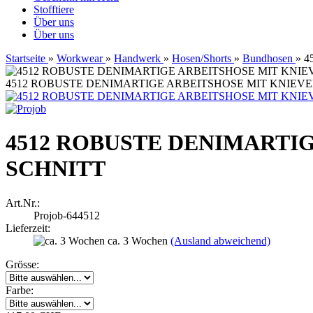
Stofftiere
Über uns
Über uns
Startseite
»
Workwear
»
Handwerk
»
Hosen/Shorts
»
Bundhosen
»
4
4512 ROBUSTE DENIMARTIGE ARBEITSHOSE MIT KNIE
4512 ROBUSTE DENIMARTI
SCHNITT
Art.Nr.:
Projob-644512
Lieferzeit:
ca. 3 Wochen
(Ausland abweichend)
Grösse:
Farbe: