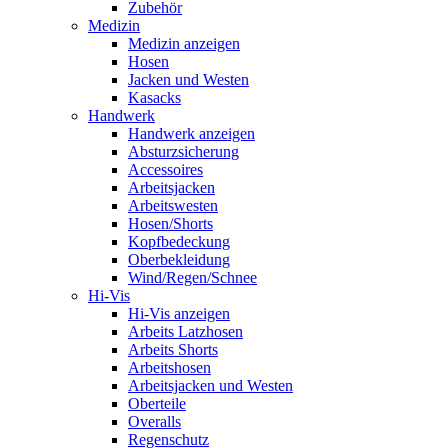
Zubehör
Medizin
Medizin anzeigen
Hosen
Jacken und Westen
Kasacks
Handwerk
Handwerk anzeigen
Absturzsicherung
Accessoires
Arbeitsjacken
Arbeitswesten
Hosen/Shorts
Kopfbedeckung
Oberbekleidung
Wind/Regen/Schnee
Hi-Vis
Hi-Vis anzeigen
Arbeits Latzhosen
Arbeits Shorts
Arbeitshosen
Arbeitsjacken und Westen
Oberteile
Overalls
Regenschutz