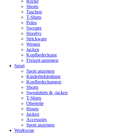
Röcke
Shorts
Taschen
T-Shirts
Polos
Sweater
Hoodys
Strickware
Westen
Jacken
Kopfbedeckung
Freizeit anzeigen
Sport
Sport anzeigen
Kinderbekleidung
Kopfbedeckungen
Shorts
Sweatshirts & -jacken
T-Shirts
Oberteile
Hosen
Jacken
Accessoirs
Sport anzeigen
Workwear