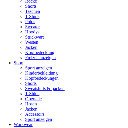
Röcke
Shorts
Taschen
T-Shirts
Polos
Sweater
Hoodys
Strickware
Westen
Jacken
Kopfbedeckung
Freizeit anzeigen
Sport
Sport anzeigen
Kinderbekleidung
Kopfbedeckungen
Shorts
Sweatshirts & -jacken
T-Shirts
Oberteile
Hosen
Jacken
Accessoirs
Sport anzeigen
Workwear