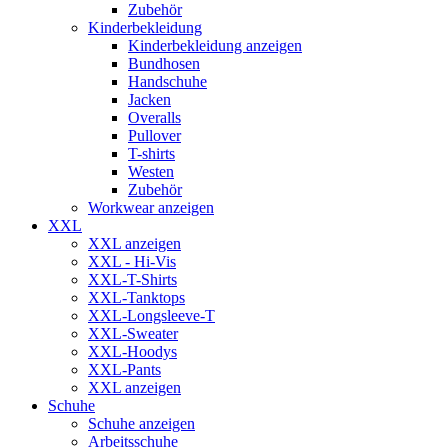
Zubehör
Kinderbekleidung
Kinderbekleidung anzeigen
Bundhosen
Handschuhe
Jacken
Overalls
Pullover
T-shirts
Westen
Zubehör
Workwear anzeigen
XXL
XXL anzeigen
XXL - Hi-Vis
XXL-T-Shirts
XXL-Tanktops
XXL-Longsleeve-T
XXL-Sweater
XXL-Hoodys
XXL-Pants
XXL anzeigen
Schuhe
Schuhe anzeigen
Arbeitsschuhe