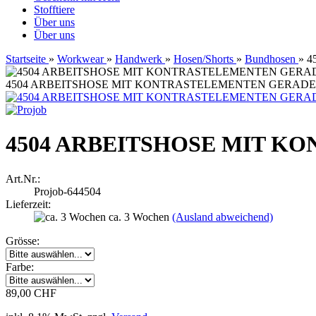
Stofftiere
Über uns
Über uns
Startseite
»
Workwear
»
Handwerk
»
Hosen/Shorts
»
Bundhosen
»
4
4504 ARBEITSHOSE MIT KONTRASTELEMENTEN GERADE
4504 ARBEITSHOSE MIT K
Art.Nr.:
Projob-644504
Lieferzeit:
ca. 3 Wochen
(Ausland abweichend)
Grösse:
Farbe:
89,00 CHF