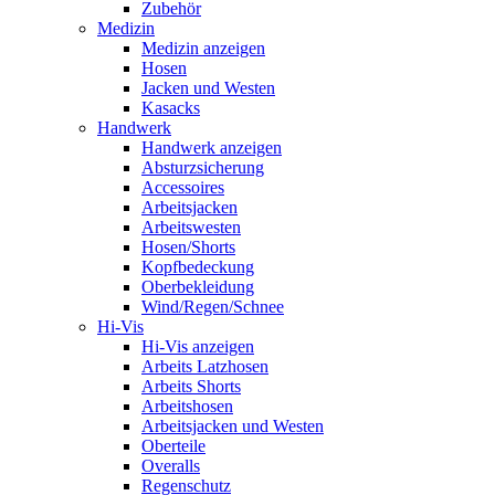
Zubehör
Medizin
Medizin anzeigen
Hosen
Jacken und Westen
Kasacks
Handwerk
Handwerk anzeigen
Absturzsicherung
Accessoires
Arbeitsjacken
Arbeitswesten
Hosen/Shorts
Kopfbedeckung
Oberbekleidung
Wind/Regen/Schnee
Hi-Vis
Hi-Vis anzeigen
Arbeits Latzhosen
Arbeits Shorts
Arbeitshosen
Arbeitsjacken und Westen
Oberteile
Overalls
Regenschutz