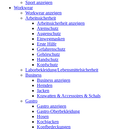
Sport anzeigen
Workwear
Workwear anzeigen
Arbeitssicherheit
Arbeitssicherheit anzeigen
Atemschutz
Augenschutz
Einwegmasken
Erste Hilfe
Gefahrenschutz
Gehörschutz
Handschutz
Kopfschutz
Laborbekleidung/Lebensmittelsicherheit
Business
Business anzeigen
Hemden
Jacken
Krawatten & Accessoires & Schals
Gastro
Gastro anzeigen
Gastro-Oberbekleidung
Hosen
Kochjacken
Kopfbedeckungen