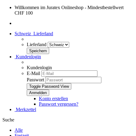
Willkommen im Juratex Onlineshop - Mindestbestellwert
CHF 100
Schweiz
Lieferland
Lieferland
Kundenlogin
Kundenlogin
E-Mail
Passwort
Toggle Password View
Konto erstellen
Passwort vergessen?
Merkzettel
Suche
Alle
Freizeit