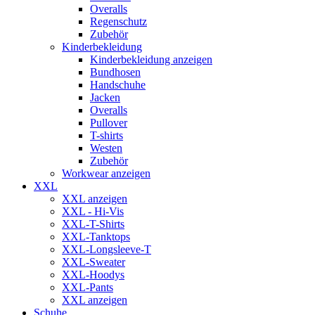
Overalls
Regenschutz
Zubehör
Kinderbekleidung
Kinderbekleidung anzeigen
Bundhosen
Handschuhe
Jacken
Overalls
Pullover
T-shirts
Westen
Zubehör
Workwear anzeigen
XXL
XXL anzeigen
XXL - Hi-Vis
XXL-T-Shirts
XXL-Tanktops
XXL-Longsleeve-T
XXL-Sweater
XXL-Hoodys
XXL-Pants
XXL anzeigen
Schuhe