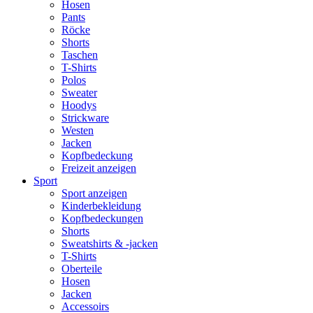
Hosen
Pants
Röcke
Shorts
Taschen
T-Shirts
Polos
Sweater
Hoodys
Strickware
Westen
Jacken
Kopfbedeckung
Freizeit anzeigen
Sport
Sport anzeigen
Kinderbekleidung
Kopfbedeckungen
Shorts
Sweatshirts & -jacken
T-Shirts
Oberteile
Hosen
Jacken
Accessoirs