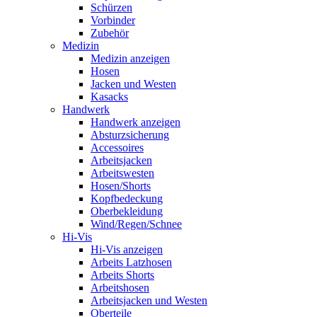
Schürzen
Vorbinder
Zubehör
Medizin
Medizin anzeigen
Hosen
Jacken und Westen
Kasacks
Handwerk
Handwerk anzeigen
Absturzsicherung
Accessoires
Arbeitsjacken
Arbeitswesten
Hosen/Shorts
Kopfbedeckung
Oberbekleidung
Wind/Regen/Schnee
Hi-Vis
Hi-Vis anzeigen
Arbeits Latzhosen
Arbeits Shorts
Arbeitshosen
Arbeitsjacken und Westen
Oberteile