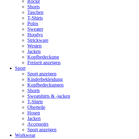
Röcke
Shorts
Taschen
T-Shirts
Polos
Sweater
Hoodys
Strickware
Westen
Jacken
Kopfbedeckung
Freizeit anzeigen
Sport
Sport anzeigen
Kinderbekleidung
Kopfbedeckungen
Shorts
Sweatshirts & -jacken
T-Shirts
Oberteile
Hosen
Jacken
Accessoirs
Sport anzeigen
Workwear