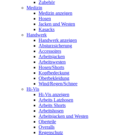
Zubehör
Medizin
Medizin anzeigen
Hosen
Jacken und Westen
Kasacks
Handwerk
Handwerk anzeigen
Absturzsicherung
Accessoires
Arbeitsjacken
Arbeitswesten
Hosen/Shorts
Kopfbedeckung
Oberbekleidung
Wind/Regen/Schnee
Hi-Vis
Hi-Vis anzeigen
Arbeits Latzhosen
Arbeits Shorts
Arbeitshosen
Arbeitsjacken und Westen
Oberteile
Overalls
Regenschutz