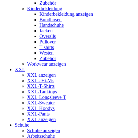
Zubehör
Kinderbekleidung
Kinderbekleidung anzeigen
Bundhosen
Handschuhe
Jacken
Overalls
Pullover
T-shirts
Westen
Zubehör
Workwear anzeigen
XXL
XXL anzeigen
XXL - Hi-Vis
XXL-T-Shirts
XXL-Tanktops
XXL-Longsleeve-T
XXL-Sweater
XXL-Hoodys
XXL-Pants
XXL anzeigen
Schuhe
Schuhe anzeigen
Arbeitsschuhe