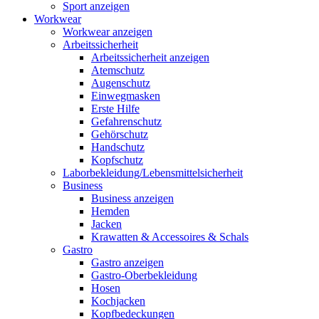
Sport anzeigen
Workwear
Workwear anzeigen
Arbeitssicherheit
Arbeitssicherheit anzeigen
Atemschutz
Augenschutz
Einwegmasken
Erste Hilfe
Gefahrenschutz
Gehörschutz
Handschutz
Kopfschutz
Laborbekleidung/Lebensmittelsicherheit
Business
Business anzeigen
Hemden
Jacken
Krawatten & Accessoires & Schals
Gastro
Gastro anzeigen
Gastro-Oberbekleidung
Hosen
Kochjacken
Kopfbedeckungen