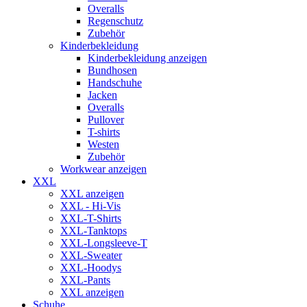
Overalls
Regenschutz
Zubehör
Kinderbekleidung
Kinderbekleidung anzeigen
Bundhosen
Handschuhe
Jacken
Overalls
Pullover
T-shirts
Westen
Zubehör
Workwear anzeigen
XXL
XXL anzeigen
XXL - Hi-Vis
XXL-T-Shirts
XXL-Tanktops
XXL-Longsleeve-T
XXL-Sweater
XXL-Hoodys
XXL-Pants
XXL anzeigen
Schuhe