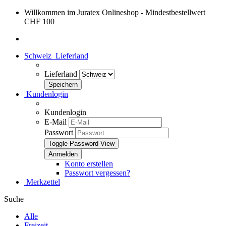
Willkommen im Juratex Onlineshop - Mindestbestellwert
CHF 100
Schweiz
Lieferland
Lieferland
Kundenlogin
Kundenlogin
E-Mail
Passwort
Toggle Password View
Konto erstellen
Passwort vergessen?
Merkzettel
Suche
Alle
Freizeit