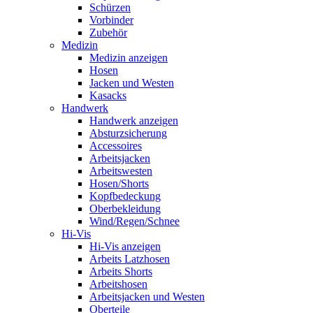
Schürzen
Vorbinder
Zubehör
Medizin
Medizin anzeigen
Hosen
Jacken und Westen
Kasacks
Handwerk
Handwerk anzeigen
Absturzsicherung
Accessoires
Arbeitsjacken
Arbeitswesten
Hosen/Shorts
Kopfbedeckung
Oberbekleidung
Wind/Regen/Schnee
Hi-Vis
Hi-Vis anzeigen
Arbeits Latzhosen
Arbeits Shorts
Arbeitshosen
Arbeitsjacken und Westen
Oberteile