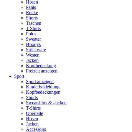
Hosen
Pants
Röcke
Shorts
Taschen
T-Shirts
Polos
Sweater
Hoodys
Strickware
Westen
Jacken
Kopfbedeckung
Freizeit anzeigen
Sport
Sport anzeigen
Kinderbekleidung
Kopfbedeckungen
Shorts
Sweatshirts & -jacken
T-Shirts
Oberteile
Hosen
Jacken
Accessoirs