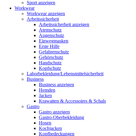
Sport anzeigen
Workwear
Workwear anzeigen
Arbeitssicherheit
Arbeitssicherheit anzeigen
Atemschutz
Augenschutz
Einwegmasken
Erste Hilfe
Gefahrenschutz
Gehörschutz
Handschutz
Kopfschutz
Laborbekleidung/Lebensmittelsicherheit
Business
Business anzeigen
Hemden
Jacken
Krawatten & Accessoires & Schals
Gastro
Gastro anzeigen
Gastro-Oberbekleidung
Hosen
Kochjacken
Kopfbedeckungen