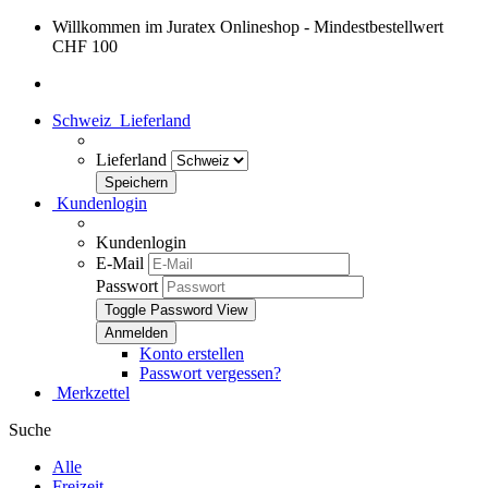
Willkommen im Juratex Onlineshop - Mindestbestellwert
CHF 100
Schweiz
Lieferland
Lieferland
Kundenlogin
Kundenlogin
E-Mail
Passwort
Toggle Password View
Konto erstellen
Passwort vergessen?
Merkzettel
Suche
Alle
Freizeit