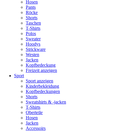
Hosen
Pants
Röcke
Shorts
Taschen
T-Shirts
Polos
Sweater
Hoodys
Strickware
Westen
Jacken
Kopfbedeckung
Freizeit anzeigen
Sport
Sport anzeigen
Kinderbekleidung
Kopfbedeckungen
Shorts
Sweatshirts & -jacken
T-Shirts
Oberteile
Hosen
Jacken
Accessoirs