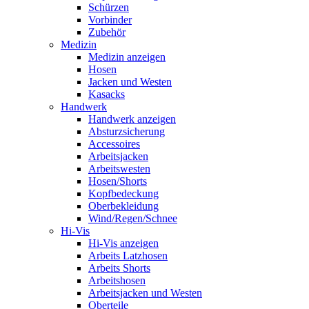
Schürzen
Vorbinder
Zubehör
Medizin
Medizin anzeigen
Hosen
Jacken und Westen
Kasacks
Handwerk
Handwerk anzeigen
Absturzsicherung
Accessoires
Arbeitsjacken
Arbeitswesten
Hosen/Shorts
Kopfbedeckung
Oberbekleidung
Wind/Regen/Schnee
Hi-Vis
Hi-Vis anzeigen
Arbeits Latzhosen
Arbeits Shorts
Arbeitshosen
Arbeitsjacken und Westen
Oberteile