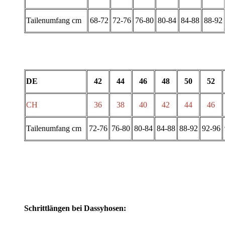
Tailenumfang cm
68-72
72-76
76-80
80-84
84-88
88-92
DE
42
44
46
48
50
52
CH
36
38
40
42
44
46
Tailenumfang cm
72-76
76-80
80-84
84-88
88-92
92-96
Schrittlängen bei Dassyhosen: