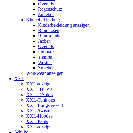
Overalls
Regenschutz
Zubehör
Kinderbekleidung
Kinderbekleidung anzeigen
Bundhosen
Handschuhe
Jacken
Overalls
Pullover
T-shirts
Westen
Zubehör
Workwear anzeigen
XXL
XXL anzeigen
XXL - Hi-Vis
XXL-T-Shirts
XXL-Tanktops
XXL-Longsleeve-T
XXL-Sweater
XXL-Hoodys
XXL-Pants
XXL anzeigen
Schuhe