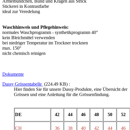
Ärmelbündchen, Bund und Kragen aus Strick
Stickerei in Kontrastfarbe
ideal zur Veredelung
Waschhinweis und Pflegehinweis:
normales Waschprogramm - synthetikprogramm 40°
kein Bleichmittel verwenden
bei niedriger Temperatur im Trockner trocknen
max. 150°
nicht chemisch reinigen
Dokumente
Dassy Grössentabelle
(224.49 KB) :
Hier finden Sie für unsere Dassy-Produkte, eine Übersicht der
Grössen und eine Anleitung für die Grössenfindung.
DE
42
44
46
48
50
52
CH
36
38
40
42
44
46