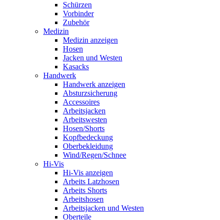
Schürzen
Vorbinder
Zubehör
Medizin
Medizin anzeigen
Hosen
Jacken und Westen
Kasacks
Handwerk
Handwerk anzeigen
Absturzsicherung
Accessoires
Arbeitsjacken
Arbeitswesten
Hosen/Shorts
Kopfbedeckung
Oberbekleidung
Wind/Regen/Schnee
Hi-Vis
Hi-Vis anzeigen
Arbeits Latzhosen
Arbeits Shorts
Arbeitshosen
Arbeitsjacken und Westen
Oberteile