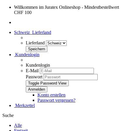
Willkommen im Juratex Onlineshop - Mindestbestellwert
CHF 100
Schweiz
Lieferland
Lieferland
Kundenlogin
Kundenlogin
E-Mail
Passwort
Toggle Password View
Konto erstellen
Passwort vergessen?
Merkzettel
Suche
Alle
Freizeit