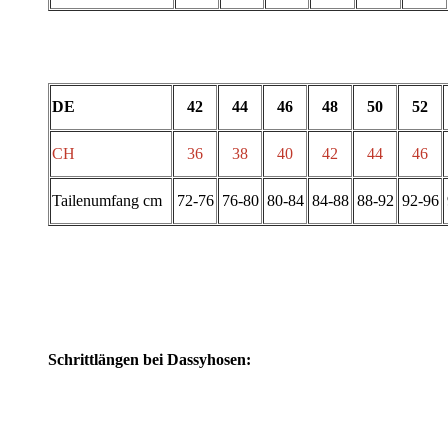
DE
42
44
46
48
50
52
CH
36
38
40
42
44
46
Tailenumfang cm
72-76
76-80
80-84
84-88
88-92
92-96
Schrittlängen bei Dassyhosen: