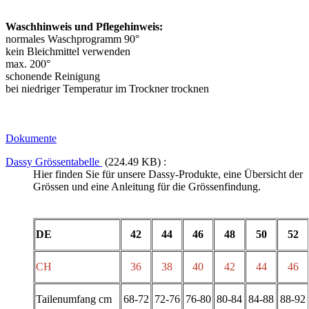
Waschhinweis und Pflegehinweis:
normales Waschprogramm 90°
kein Bleichmittel verwenden
max. 200°
schonende Reinigung
bei niedriger Temperatur im Trockner trocknen
Dokumente
Dassy Grössentabelle
(224.49 KB) :
Hier finden Sie für unsere Dassy-Produkte, eine Übersicht der
Grössen und eine Anleitung für die Grössenfindung.
DE
42
44
46
48
50
52
CH
36
38
40
42
44
46
Tailenumfang cm
68-72
72-76
76-80
80-84
84-88
88-92