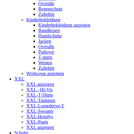
Overalls
Regenschutz
Zubehör
Kinderbekleidung
Kinderbekleidung anzeigen
Bundhosen
Handschuhe
Jacken
Overalls
Pullover
T-shirts
Westen
Zubehör
Workwear anzeigen
XXL
XXL anzeigen
XXL - Hi-Vis
XXL-T-Shirts
XXL-Tanktops
XXL-Longsleeve-T
XXL-Sweater
XXL-Hoodys
XXL-Pants
XXL anzeigen
Schuhe