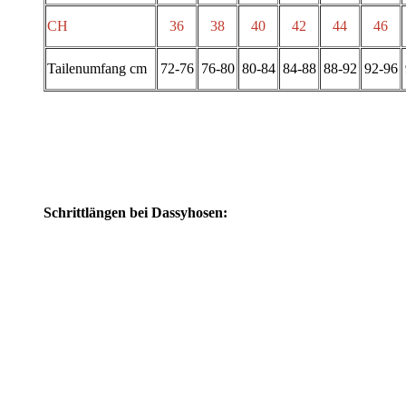
CH
36
38
40
42
44
46
Tailenumfang cm
72-76
76-80
80-84
84-88
88-92
92-96
Schrittlängen bei Dassyhosen: