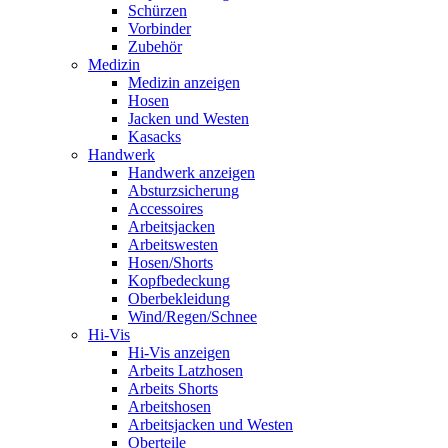
Schürzen
Vorbinder
Zubehör
Medizin
Medizin anzeigen
Hosen
Jacken und Westen
Kasacks
Handwerk
Handwerk anzeigen
Absturzsicherung
Accessoires
Arbeitsjacken
Arbeitswesten
Hosen/Shorts
Kopfbedeckung
Oberbekleidung
Wind/Regen/Schnee
Hi-Vis
Hi-Vis anzeigen
Arbeits Latzhosen
Arbeits Shorts
Arbeitshosen
Arbeitsjacken und Westen
Oberteile