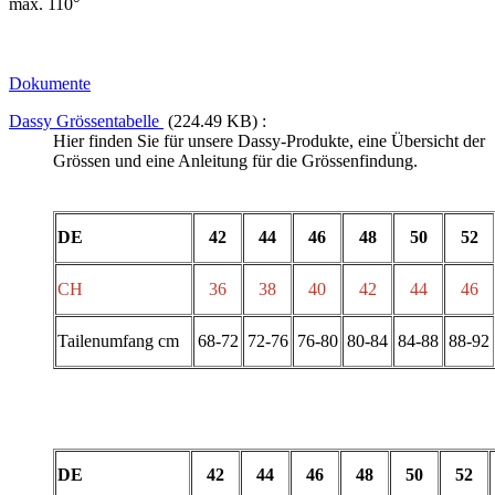
max. 110°
Dokumente
Dassy Grössentabelle
(224.49 KB) :
Hier finden Sie für unsere Dassy-Produkte, eine Übersicht der
Grössen und eine Anleitung für die Grössenfindung.
DE
42
44
46
48
50
52
CH
36
38
40
42
44
46
Tailenumfang cm
68-72
72-76
76-80
80-84
84-88
88-92
DE
42
44
46
48
50
52