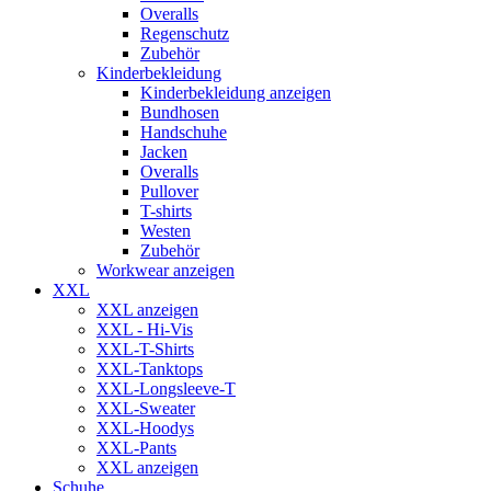
Overalls
Regenschutz
Zubehör
Kinderbekleidung
Kinderbekleidung anzeigen
Bundhosen
Handschuhe
Jacken
Overalls
Pullover
T-shirts
Westen
Zubehör
Workwear anzeigen
XXL
XXL anzeigen
XXL - Hi-Vis
XXL-T-Shirts
XXL-Tanktops
XXL-Longsleeve-T
XXL-Sweater
XXL-Hoodys
XXL-Pants
XXL anzeigen
Schuhe