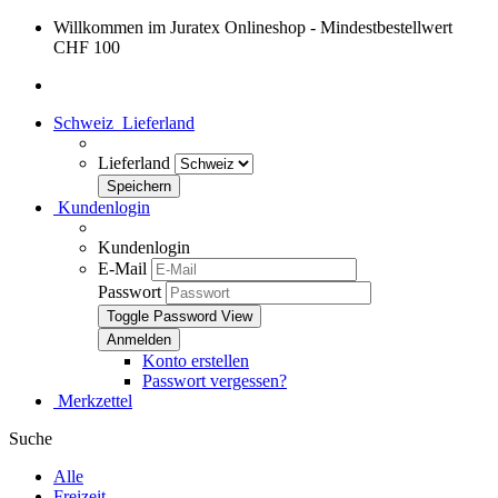
Willkommen im Juratex Onlineshop - Mindestbestellwert
CHF 100
Schweiz
Lieferland
Lieferland
Kundenlogin
Kundenlogin
E-Mail
Passwort
Toggle Password View
Konto erstellen
Passwort vergessen?
Merkzettel
Suche
Alle
Freizeit