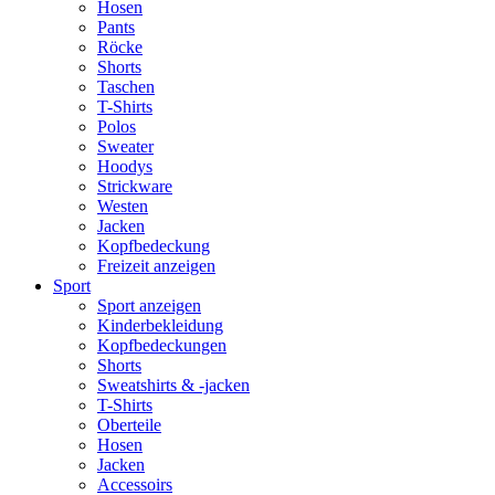
Hosen
Pants
Röcke
Shorts
Taschen
T-Shirts
Polos
Sweater
Hoodys
Strickware
Westen
Jacken
Kopfbedeckung
Freizeit anzeigen
Sport
Sport anzeigen
Kinderbekleidung
Kopfbedeckungen
Shorts
Sweatshirts & -jacken
T-Shirts
Oberteile
Hosen
Jacken
Accessoirs