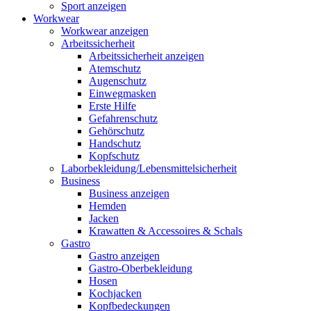
Sport anzeigen
Workwear
Workwear anzeigen
Arbeitssicherheit
Arbeitssicherheit anzeigen
Atemschutz
Augenschutz
Einwegmasken
Erste Hilfe
Gefahrenschutz
Gehörschutz
Handschutz
Kopfschutz
Laborbekleidung/Lebensmittelsicherheit
Business
Business anzeigen
Hemden
Jacken
Krawatten & Accessoires & Schals
Gastro
Gastro anzeigen
Gastro-Oberbekleidung
Hosen
Kochjacken
Kopfbedeckungen