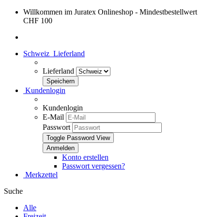
Willkommen im Juratex Onlineshop - Mindestbestellwert
CHF 100
Schweiz
Lieferland
Lieferland
Kundenlogin
Kundenlogin
E-Mail
Passwort
Toggle Password View
Konto erstellen
Passwort vergessen?
Merkzettel
Suche
Alle
Freizeit