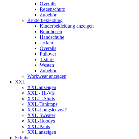
Overalls
Regenschutz
Zubehör
Kinderbekleidung
Kinderbekleidung anzeigen
Bundhosen
Handschuhe
Jacken
Overalls
Pullover
T-shirts
Westen
Zubehör
Workwear anzeigen
XXL
XXL anzeigen
XXL - Hi-Vis
XXL-T-Shirts
XXL-Tanktops
XXL-Longsleeve-T
XXL-Sweater
XXL-Hoodys
XXL-Pants
XXL anzeigen
Schuhe