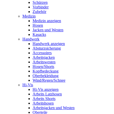
Schürzen
Vorbinder
Zubehör
Medizin
Medizin anzeigen
Hosen
Jacken und Westen
Kasacks
Handwerk
Handwerk anzeigen
Absturzsicherung
Accessoires
Arbeitsjacken
Arbeitswesten
Hosen/Shorts
Kopfbedeckung
Oberbekleidung
Wind/Regen/Schnee
Hi-Vis
Hi-Vis anzeigen
Arbeits Latzhosen
Arbeits Shorts
Arbeitshosen
Arbeitsjacken und Westen
Oberteile