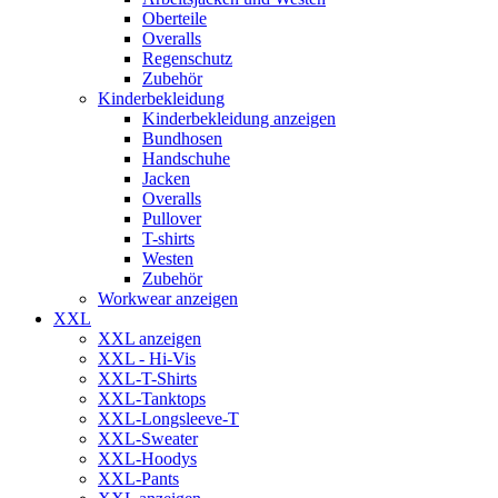
Oberteile
Overalls
Regenschutz
Zubehör
Kinderbekleidung
Kinderbekleidung anzeigen
Bundhosen
Handschuhe
Jacken
Overalls
Pullover
T-shirts
Westen
Zubehör
Workwear anzeigen
XXL
XXL anzeigen
XXL - Hi-Vis
XXL-T-Shirts
XXL-Tanktops
XXL-Longsleeve-T
XXL-Sweater
XXL-Hoodys
XXL-Pants