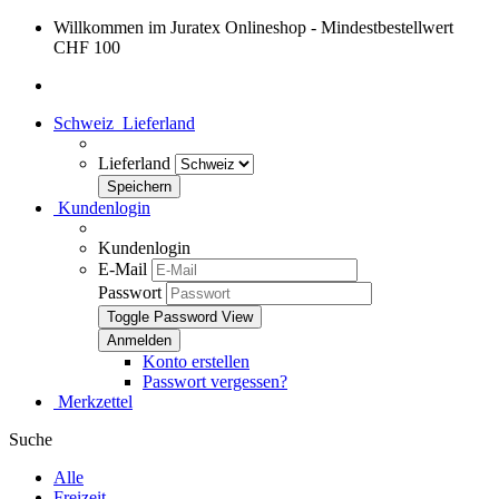
Willkommen im Juratex Onlineshop - Mindestbestellwert
CHF 100
Schweiz
Lieferland
Lieferland
Kundenlogin
Kundenlogin
E-Mail
Passwort
Toggle Password View
Konto erstellen
Passwort vergessen?
Merkzettel
Suche
Alle
Freizeit