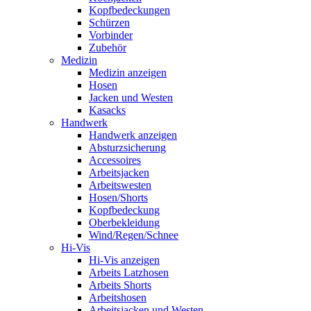
Kopfbedeckungen
Schürzen
Vorbinder
Zubehör
Medizin
Medizin anzeigen
Hosen
Jacken und Westen
Kasacks
Handwerk
Handwerk anzeigen
Absturzsicherung
Accessoires
Arbeitsjacken
Arbeitswesten
Hosen/Shorts
Kopfbedeckung
Oberbekleidung
Wind/Regen/Schnee
Hi-Vis
Hi-Vis anzeigen
Arbeits Latzhosen
Arbeits Shorts
Arbeitshosen
Arbeitsjacken und Westen