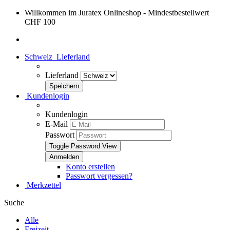
Willkommen im Juratex Onlineshop - Mindestbestellwert
CHF 100
Schweiz
Lieferland
Lieferland
Kundenlogin
Kundenlogin
E-Mail
Passwort
Toggle Password View
Konto erstellen
Passwort vergessen?
Merkzettel
Suche
Alle
Freizeit