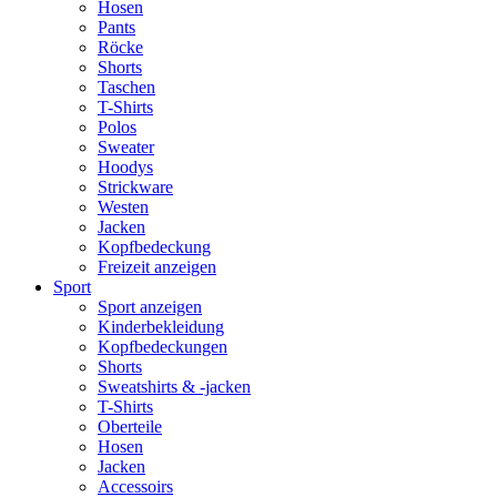
Hosen
Pants
Röcke
Shorts
Taschen
T-Shirts
Polos
Sweater
Hoodys
Strickware
Westen
Jacken
Kopfbedeckung
Freizeit anzeigen
Sport
Sport anzeigen
Kinderbekleidung
Kopfbedeckungen
Shorts
Sweatshirts & -jacken
T-Shirts
Oberteile
Hosen
Jacken
Accessoirs