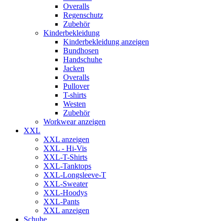
Overalls
Regenschutz
Zubehör
Kinderbekleidung
Kinderbekleidung anzeigen
Bundhosen
Handschuhe
Jacken
Overalls
Pullover
T-shirts
Westen
Zubehör
Workwear anzeigen
XXL
XXL anzeigen
XXL - Hi-Vis
XXL-T-Shirts
XXL-Tanktops
XXL-Longsleeve-T
XXL-Sweater
XXL-Hoodys
XXL-Pants
XXL anzeigen
Schuhe