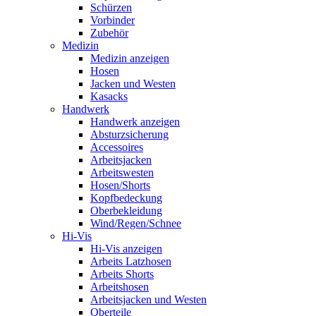
Schürzen
Vorbinder
Zubehör
Medizin
Medizin anzeigen
Hosen
Jacken und Westen
Kasacks
Handwerk
Handwerk anzeigen
Absturzsicherung
Accessoires
Arbeitsjacken
Arbeitswesten
Hosen/Shorts
Kopfbedeckung
Oberbekleidung
Wind/Regen/Schnee
Hi-Vis
Hi-Vis anzeigen
Arbeits Latzhosen
Arbeits Shorts
Arbeitshosen
Arbeitsjacken und Westen
Oberteile