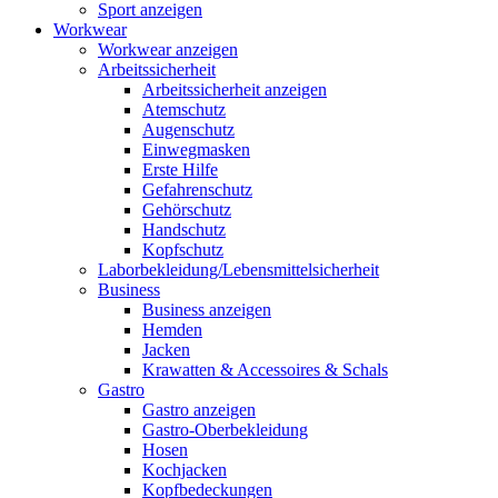
Sport anzeigen
Workwear
Workwear anzeigen
Arbeitssicherheit
Arbeitssicherheit anzeigen
Atemschutz
Augenschutz
Einwegmasken
Erste Hilfe
Gefahrenschutz
Gehörschutz
Handschutz
Kopfschutz
Laborbekleidung/Lebensmittelsicherheit
Business
Business anzeigen
Hemden
Jacken
Krawatten & Accessoires & Schals
Gastro
Gastro anzeigen
Gastro-Oberbekleidung
Hosen
Kochjacken
Kopfbedeckungen