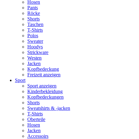
Hosen
Pants
Röcke
Shorts
Taschen
T-Shirts
Polos
Sweater
Hoodys
Strickware
Westen
Jacken
Kopfbedeckung
Freizeit anzeigen
Sport
Sport anzeigen
Kinderbekleidung
Kopfbedeckungen
Shorts
Sweatshirts & -jacken
T-Shirts
Oberteile
Hosen
Jacken
Accessoirs