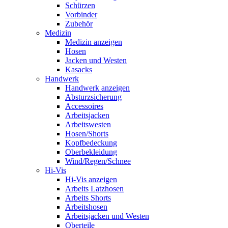
Schürzen
Vorbinder
Zubehör
Medizin
Medizin anzeigen
Hosen
Jacken und Westen
Kasacks
Handwerk
Handwerk anzeigen
Absturzsicherung
Accessoires
Arbeitsjacken
Arbeitswesten
Hosen/Shorts
Kopfbedeckung
Oberbekleidung
Wind/Regen/Schnee
Hi-Vis
Hi-Vis anzeigen
Arbeits Latzhosen
Arbeits Shorts
Arbeitshosen
Arbeitsjacken und Westen
Oberteile