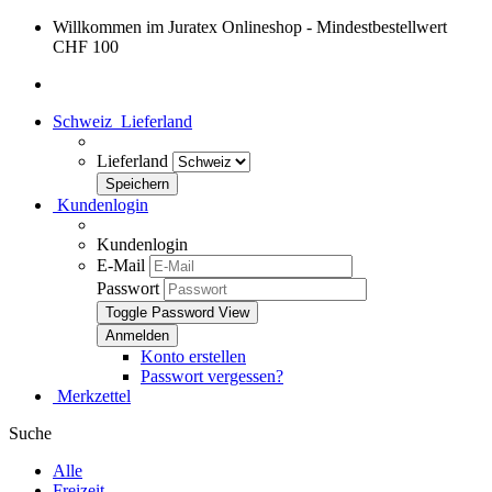
Willkommen im Juratex Onlineshop - Mindestbestellwert
CHF 100
Schweiz
Lieferland
Lieferland
Kundenlogin
Kundenlogin
E-Mail
Passwort
Toggle Password View
Konto erstellen
Passwort vergessen?
Merkzettel
Suche
Alle
Freizeit