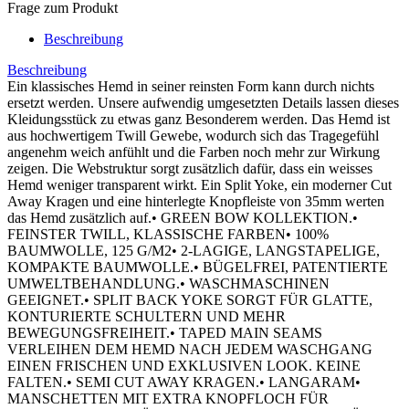
Frage zum Produkt
Beschreibung
Beschreibung
Ein klassisches Hemd in seiner reinsten Form kann durch nichts
ersetzt werden. Unsere aufwendig umgesetzten Details lassen dieses
Kleidungsstück zu etwas ganz Besonderem werden. Das Hemd ist
aus hochwertigem Twill Gewebe, wodurch sich das Tragegefühl
angenehm weich anfühlt und die Farben noch mehr zur Wirkung
zeigen. Die Webstruktur sorgt zusätzlich dafür, dass ein weisses
Hemd weniger transparent wirkt. Ein Split Yoke, ein moderner Cut
Away Kragen und eine hinterlegte Knopfleiste von 35mm werten
das Hemd zusätzlich auf.• GREEN BOW KOLLEKTION.•
FEINSTER TWILL, KLASSISCHE FARBEN• 100%
BAUMWOLLE, 125 G/M2• 2-LAGIGE, LANGSTAPELIGE,
KOMPAKTE BAUMWOLLE.• BÜGELFREI, PATENTIERTE
UMWELTBEHANDLUNG.• WASCHMASCHINEN
GEEIGNET.• SPLIT BACK YOKE SORGT FÜR GLATTE,
KONTURIERTE SCHULTERN UND MEHR
BEWEGUNGSFREIHEIT.• TAPED MAIN SEAMS
VERLEIHEN DEM HEMD NACH JEDEM WASCHGANG
EINEN FRISCHEN UND EXKLUSIVEN LOOK. KEINE
FALTEN.• SEMI CUT AWAY KRAGEN.• LANGARAM•
MANSCHETTEN MIT EXTRA KNOPFLOCH FÜR