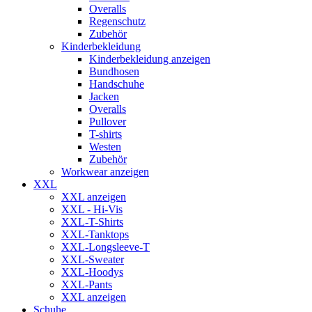
Overalls
Regenschutz
Zubehör
Kinderbekleidung
Kinderbekleidung anzeigen
Bundhosen
Handschuhe
Jacken
Overalls
Pullover
T-shirts
Westen
Zubehör
Workwear anzeigen
XXL
XXL anzeigen
XXL - Hi-Vis
XXL-T-Shirts
XXL-Tanktops
XXL-Longsleeve-T
XXL-Sweater
XXL-Hoodys
XXL-Pants
XXL anzeigen
Schuhe