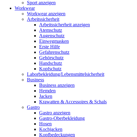
Sport anzeigen
Workwear
Workwear anzeigen
Arbeitssicherheit
Arbeitssicherheit anzeigen
Atemschutz
Augenschutz
Einwegmasken
Erste Hilfe
Gefahrenschutz
Gehörschutz
Handschutz
Kopfschutz
Laborbekleidung/Lebensmittelsicherheit
Business
Business anzeigen
Hemden
Jacken
Krawatten & Accessoires & Schals
Gastro
Gastro anzeigen
Gastro-Oberbekleidung
Hosen
Kochjacken
Kopfbedeckungen