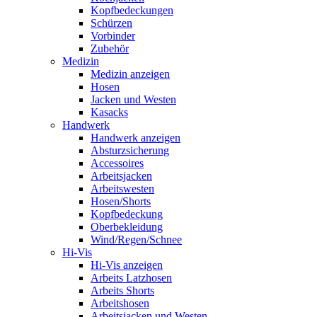
Kopfbedeckungen
Schürzen
Vorbinder
Zubehör
Medizin
Medizin anzeigen
Hosen
Jacken und Westen
Kasacks
Handwerk
Handwerk anzeigen
Absturzsicherung
Accessoires
Arbeitsjacken
Arbeitswesten
Hosen/Shorts
Kopfbedeckung
Oberbekleidung
Wind/Regen/Schnee
Hi-Vis
Hi-Vis anzeigen
Arbeits Latzhosen
Arbeits Shorts
Arbeitshosen
Arbeitsjacken und Westen