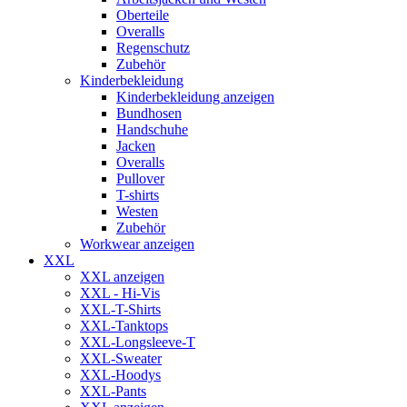
Oberteile
Overalls
Regenschutz
Zubehör
Kinderbekleidung
Kinderbekleidung anzeigen
Bundhosen
Handschuhe
Jacken
Overalls
Pullover
T-shirts
Westen
Zubehör
Workwear anzeigen
XXL
XXL anzeigen
XXL - Hi-Vis
XXL-T-Shirts
XXL-Tanktops
XXL-Longsleeve-T
XXL-Sweater
XXL-Hoodys
XXL-Pants