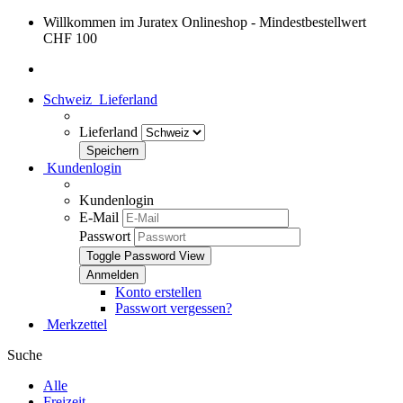
Willkommen im Juratex Onlineshop - Mindestbestellwert
CHF 100
Schweiz
Lieferland
Lieferland
Kundenlogin
Kundenlogin
E-Mail
Passwort
Toggle Password View
Konto erstellen
Passwort vergessen?
Merkzettel
Suche
Alle
Freizeit