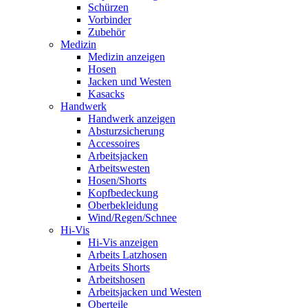
Schürzen
Vorbinder
Zubehör
Medizin
Medizin anzeigen
Hosen
Jacken und Westen
Kasacks
Handwerk
Handwerk anzeigen
Absturzsicherung
Accessoires
Arbeitsjacken
Arbeitswesten
Hosen/Shorts
Kopfbedeckung
Oberbekleidung
Wind/Regen/Schnee
Hi-Vis
Hi-Vis anzeigen
Arbeits Latzhosen
Arbeits Shorts
Arbeitshosen
Arbeitsjacken und Westen
Oberteile