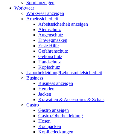
Sport anzeigen
Workwear
Workwear anzeigen
Arbeitssicherheit
Arbeitssicherheit anzeigen
Atemschutz
Augenschutz
Einwegmasken
Erste Hilfe
Gefahrenschutz
Gehörschutz
Handschutz
Kopfschutz
Laborbekleidung/Lebensmittelsicherheit
Business
Business anzeigen
Hemden
Jacken
Krawatten & Accessoires & Schals
Gastro
Gastro anzeigen
Gastro-Oberbekleidung
Hosen
Kochjacken
Kopfbedeckungen