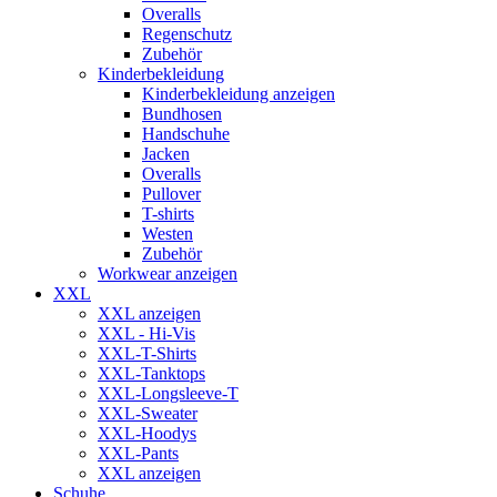
Overalls
Regenschutz
Zubehör
Kinderbekleidung
Kinderbekleidung anzeigen
Bundhosen
Handschuhe
Jacken
Overalls
Pullover
T-shirts
Westen
Zubehör
Workwear anzeigen
XXL
XXL anzeigen
XXL - Hi-Vis
XXL-T-Shirts
XXL-Tanktops
XXL-Longsleeve-T
XXL-Sweater
XXL-Hoodys
XXL-Pants
XXL anzeigen
Schuhe