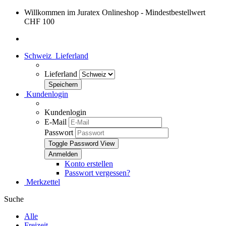
Willkommen im Juratex Onlineshop - Mindestbestellwert
CHF 100
Schweiz
Lieferland
Lieferland
Kundenlogin
Kundenlogin
E-Mail
Passwort
Toggle Password View
Konto erstellen
Passwort vergessen?
Merkzettel
Suche
Alle
Freizeit