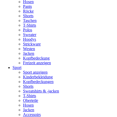
Hosen
Pants
Röcke
Shorts
Taschen
T-Shirts
Polos
Sweater
Hoodys
Strickware
Westen
Jacken
Kopfbedeckung
Freizeit anzeigen
Sport
Sport anzeigen
Kinderbekleidung
Kopfbedeckungen
Shorts
Sweatshirts & -jacken
T-Shirts
Oberteile
Hosen
Jacken
Accessoirs