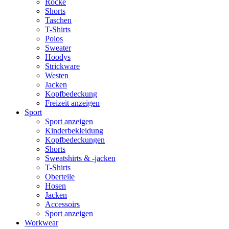
Röcke
Shorts
Taschen
T-Shirts
Polos
Sweater
Hoodys
Strickware
Westen
Jacken
Kopfbedeckung
Freizeit anzeigen
Sport
Sport anzeigen
Kinderbekleidung
Kopfbedeckungen
Shorts
Sweatshirts & -jacken
T-Shirts
Oberteile
Hosen
Jacken
Accessoirs
Sport anzeigen
Workwear