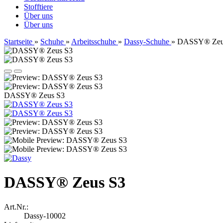
Stofftiere
Über uns
Über uns
Startseite
»
Schuhe
»
Arbeitsschuhe
»
Dassy-Schuhe
»
DASSY® Zeu
DASSY® Zeus S3
DASSY® Zeus S3
Art.Nr.:
Dassy-10002