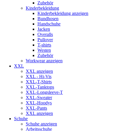
Zubehör
Kinderbekleidung
Kinderbekleidung anzeigen
Bundhosen
Handschuhe
Jacken
Overalls
Pullover
T-shirts
Westen
Zubehör
Workwear anzeigen
XXL
XXL anzeigen
XXL - Hi-Vis
XXL-T-Shirts
XXL-Tanktops
XXL-Longsleeve-T
XXL-Sweater
XXL-Hoodys
XXL-Pants
XXL anzeigen
Schuhe
Schuhe anzeigen
Arbeitsschuhe