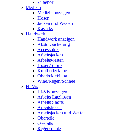
Zubehör
Medizin
Medizin anzeigen
Hosen
Jacken und Westen
Kasacks
Handwerk
Handwerk anzeigen
Absturzsicherung
Accessoires
Arbeitsjacken
Arbeitswesten
Hosen/Shorts
Kopfbedeckung
Oberbekleidung
Wind/Regen/Schnee
Hi-Vis
Hi-Vis anzeigen
Arbeits Latzhosen
Arbeits Shorts
Arbeitshosen
Arbeitsjacken und Westen
Oberteile
Overalls
Regenschutz