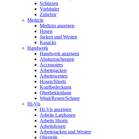
Schürzen
Vorbinder
Zubehör
Medizin
Medizin anzeigen
Hosen
Jacken und Westen
Kasacks
Handwerk
Handwerk anzeigen
Absturzsicherung
Accessoires
Arbeitsjacken
Arbeitswesten
Hosen/Shorts
Kopfbedeckung
Oberbekleidung
Wind/Regen/Schnee
Hi-Vis
Hi-Vis anzeigen
Arbeits Latzhosen
Arbeits Shorts
Arbeitshosen
Arbeitsjacken und Westen
Oberteile