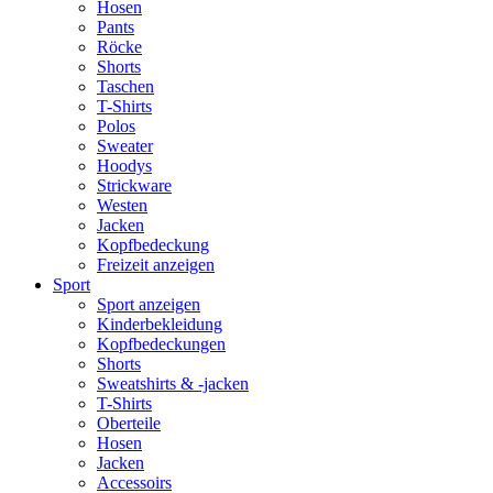
Hosen
Pants
Röcke
Shorts
Taschen
T-Shirts
Polos
Sweater
Hoodys
Strickware
Westen
Jacken
Kopfbedeckung
Freizeit anzeigen
Sport
Sport anzeigen
Kinderbekleidung
Kopfbedeckungen
Shorts
Sweatshirts & -jacken
T-Shirts
Oberteile
Hosen
Jacken
Accessoirs