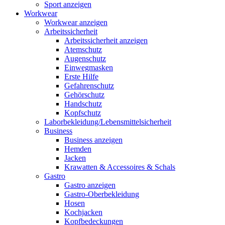
Sport anzeigen
Workwear
Workwear anzeigen
Arbeitssicherheit
Arbeitssicherheit anzeigen
Atemschutz
Augenschutz
Einwegmasken
Erste Hilfe
Gefahrenschutz
Gehörschutz
Handschutz
Kopfschutz
Laborbekleidung/Lebensmittelsicherheit
Business
Business anzeigen
Hemden
Jacken
Krawatten & Accessoires & Schals
Gastro
Gastro anzeigen
Gastro-Oberbekleidung
Hosen
Kochjacken
Kopfbedeckungen