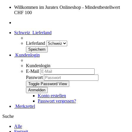
Willkommen im Juratex Onlineshop - Mindestbestellwert
CHF 100
Schweiz
Lieferland
Lieferland
Kundenlogin
Kundenlogin
E-Mail
Passwort
Toggle Password View
Konto erstellen
Passwort vergessen?
Merkzettel
Suche
Alle
Freizeit