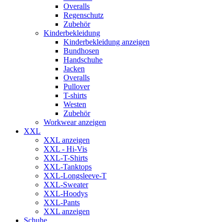
Overalls
Regenschutz
Zubehör
Kinderbekleidung
Kinderbekleidung anzeigen
Bundhosen
Handschuhe
Jacken
Overalls
Pullover
T-shirts
Westen
Zubehör
Workwear anzeigen
XXL
XXL anzeigen
XXL - Hi-Vis
XXL-T-Shirts
XXL-Tanktops
XXL-Longsleeve-T
XXL-Sweater
XXL-Hoodys
XXL-Pants
XXL anzeigen
Schuhe