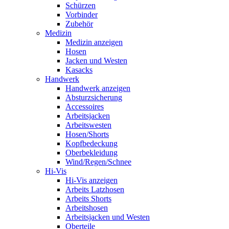
Schürzen
Vorbinder
Zubehör
Medizin
Medizin anzeigen
Hosen
Jacken und Westen
Kasacks
Handwerk
Handwerk anzeigen
Absturzsicherung
Accessoires
Arbeitsjacken
Arbeitswesten
Hosen/Shorts
Kopfbedeckung
Oberbekleidung
Wind/Regen/Schnee
Hi-Vis
Hi-Vis anzeigen
Arbeits Latzhosen
Arbeits Shorts
Arbeitshosen
Arbeitsjacken und Westen
Oberteile