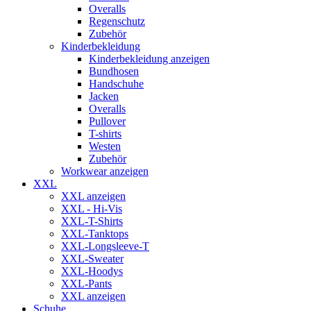
Overalls
Regenschutz
Zubehör
Kinderbekleidung
Kinderbekleidung anzeigen
Bundhosen
Handschuhe
Jacken
Overalls
Pullover
T-shirts
Westen
Zubehör
Workwear anzeigen
XXL
XXL anzeigen
XXL - Hi-Vis
XXL-T-Shirts
XXL-Tanktops
XXL-Longsleeve-T
XXL-Sweater
XXL-Hoodys
XXL-Pants
XXL anzeigen
Schuhe