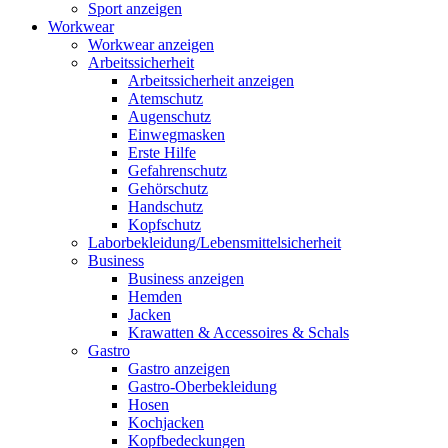
Sport anzeigen
Workwear
Workwear anzeigen
Arbeitssicherheit
Arbeitssicherheit anzeigen
Atemschutz
Augenschutz
Einwegmasken
Erste Hilfe
Gefahrenschutz
Gehörschutz
Handschutz
Kopfschutz
Laborbekleidung/Lebensmittelsicherheit
Business
Business anzeigen
Hemden
Jacken
Krawatten & Accessoires & Schals
Gastro
Gastro anzeigen
Gastro-Oberbekleidung
Hosen
Kochjacken
Kopfbedeckungen