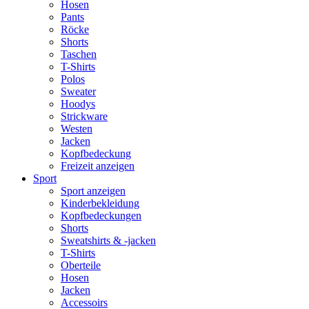
Hosen
Pants
Röcke
Shorts
Taschen
T-Shirts
Polos
Sweater
Hoodys
Strickware
Westen
Jacken
Kopfbedeckung
Freizeit anzeigen
Sport
Sport anzeigen
Kinderbekleidung
Kopfbedeckungen
Shorts
Sweatshirts & -jacken
T-Shirts
Oberteile
Hosen
Jacken
Accessoirs