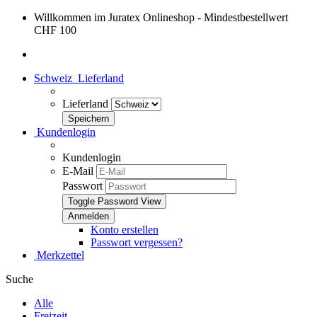
Willkommen im Juratex Onlineshop - Mindestbestellwert
CHF 100
Schweiz
Lieferland
Lieferland
Kundenlogin
Kundenlogin
E-Mail
Passwort
Toggle Password View
Konto erstellen
Passwort vergessen?
Merkzettel
Suche
Alle
Freizeit