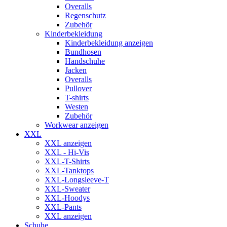
Overalls
Regenschutz
Zubehör
Kinderbekleidung
Kinderbekleidung anzeigen
Bundhosen
Handschuhe
Jacken
Overalls
Pullover
T-shirts
Westen
Zubehör
Workwear anzeigen
XXL
XXL anzeigen
XXL - Hi-Vis
XXL-T-Shirts
XXL-Tanktops
XXL-Longsleeve-T
XXL-Sweater
XXL-Hoodys
XXL-Pants
XXL anzeigen
Schuhe