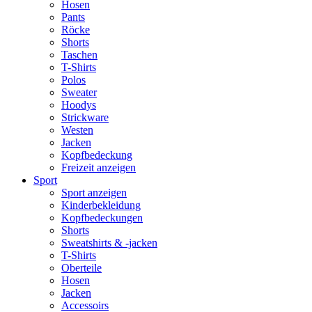
Hosen
Pants
Röcke
Shorts
Taschen
T-Shirts
Polos
Sweater
Hoodys
Strickware
Westen
Jacken
Kopfbedeckung
Freizeit anzeigen
Sport
Sport anzeigen
Kinderbekleidung
Kopfbedeckungen
Shorts
Sweatshirts & -jacken
T-Shirts
Oberteile
Hosen
Jacken
Accessoirs