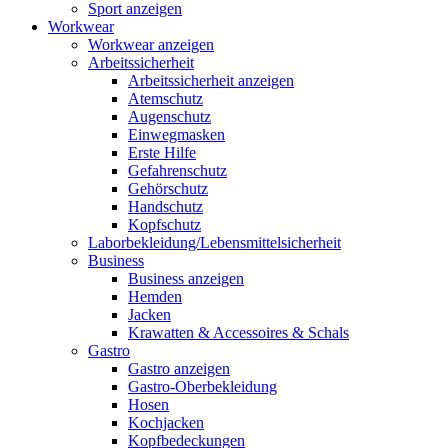
Sport anzeigen
Workwear
Workwear anzeigen
Arbeitssicherheit
Arbeitssicherheit anzeigen
Atemschutz
Augenschutz
Einwegmasken
Erste Hilfe
Gefahrenschutz
Gehörschutz
Handschutz
Kopfschutz
Laborbekleidung/Lebensmittelsicherheit
Business
Business anzeigen
Hemden
Jacken
Krawatten & Accessoires & Schals
Gastro
Gastro anzeigen
Gastro-Oberbekleidung
Hosen
Kochjacken
Kopfbedeckungen