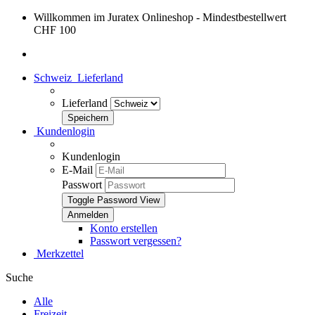
Willkommen im Juratex Onlineshop - Mindestbestellwert
CHF 100
Schweiz
Lieferland
Lieferland
Kundenlogin
Kundenlogin
E-Mail
Passwort
Toggle Password View
Konto erstellen
Passwort vergessen?
Merkzettel
Suche
Alle
Freizeit