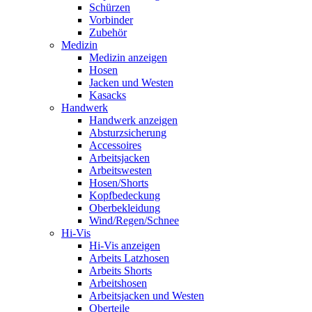
Schürzen
Vorbinder
Zubehör
Medizin
Medizin anzeigen
Hosen
Jacken und Westen
Kasacks
Handwerk
Handwerk anzeigen
Absturzsicherung
Accessoires
Arbeitsjacken
Arbeitswesten
Hosen/Shorts
Kopfbedeckung
Oberbekleidung
Wind/Regen/Schnee
Hi-Vis
Hi-Vis anzeigen
Arbeits Latzhosen
Arbeits Shorts
Arbeitshosen
Arbeitsjacken und Westen
Oberteile