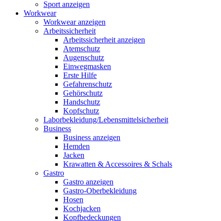
Sport anzeigen
Workwear
Workwear anzeigen
Arbeitssicherheit
Arbeitssicherheit anzeigen
Atemschutz
Augenschutz
Einwegmasken
Erste Hilfe
Gefahrenschutz
Gehörschutz
Handschutz
Kopfschutz
Laborbekleidung/Lebensmittelsicherheit
Business
Business anzeigen
Hemden
Jacken
Krawatten & Accessoires & Schals
Gastro
Gastro anzeigen
Gastro-Oberbekleidung
Hosen
Kochjacken
Kopfbedeckungen