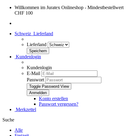
Willkommen im Juratex Onlineshop - Mindestbestellwert
CHF 100
Schweiz
Lieferland
Lieferland
Kundenlogin
Kundenlogin
E-Mail
Passwort
Toggle Password View
Konto erstellen
Passwort vergessen?
Merkzettel
Suche
Alle
Freizeit