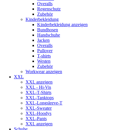
Overalls
Regenschutz
Zubehör
Kinderbekleidung
Kinderbekleidung anzeigen
Bundhosen
Handschuhe
Jacken
Overalls
Pullover
T-shirts
Westen
Zubehör
Workwear anzeigen
XXL
XXL anzeigen
XXL - Hi-Vis
XXL-T-Shirts
XXL-Tanktops
XXL-Longsleeve-T
XXL-Sweater
XXL-Hoodys
XXL-Pants
XXL anzeigen
Schuhe