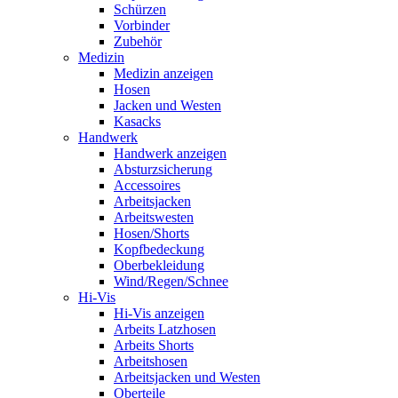
Schürzen
Vorbinder
Zubehör
Medizin
Medizin anzeigen
Hosen
Jacken und Westen
Kasacks
Handwerk
Handwerk anzeigen
Absturzsicherung
Accessoires
Arbeitsjacken
Arbeitswesten
Hosen/Shorts
Kopfbedeckung
Oberbekleidung
Wind/Regen/Schnee
Hi-Vis
Hi-Vis anzeigen
Arbeits Latzhosen
Arbeits Shorts
Arbeitshosen
Arbeitsjacken und Westen
Oberteile