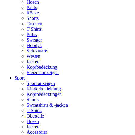
Hosen
Pants
Röcke
Shorts
Taschen
T-Shirts
Polos
Sweater
Hoodys
Strickware
Westen
Jacken
Kopfbedeckung
Freizeit anzeigen
Sport
Sport anzeigen
Kinderbekleidung
Kopfbedeckungen
Shorts
Sweatshirts & -jacken
T-Shirts
Oberteile
Hosen
Jacken
Accessoirs