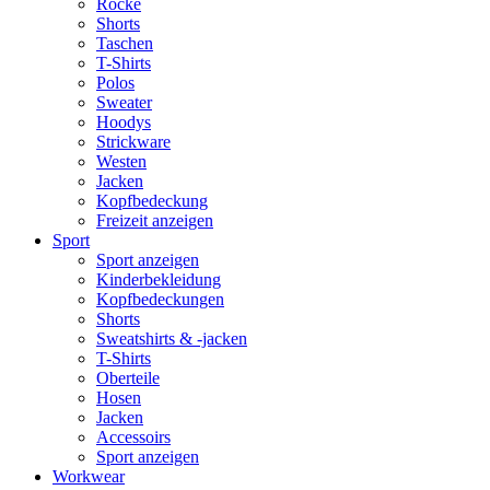
Röcke
Shorts
Taschen
T-Shirts
Polos
Sweater
Hoodys
Strickware
Westen
Jacken
Kopfbedeckung
Freizeit anzeigen
Sport
Sport anzeigen
Kinderbekleidung
Kopfbedeckungen
Shorts
Sweatshirts & -jacken
T-Shirts
Oberteile
Hosen
Jacken
Accessoirs
Sport anzeigen
Workwear