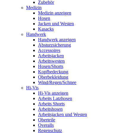
Zubehör
Medizin
Medizin anzeigen
Hosen
Jacken und Westen
Kasacks
Handwerk
Handwerk anzeigen
Absturzsicherung
Accessoires
Arbeitsjacken
Arbeitswesten
Hosen/Shorts
Kopfbedeckung
Oberbekleidung
Wind/Regen/Schnee
Hi-Vis
Hi-Vis anzeigen
Arbeits Latzhosen
Arbeits Shorts
Arbeitshosen
Arbeitsjacken und Westen
Oberteile
Overalls
Regenschutz