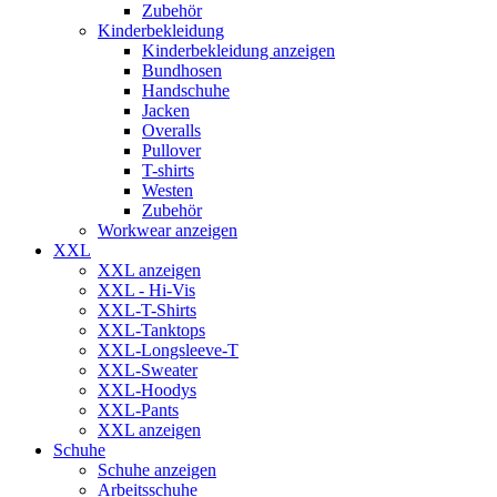
Zubehör
Kinderbekleidung
Kinderbekleidung anzeigen
Bundhosen
Handschuhe
Jacken
Overalls
Pullover
T-shirts
Westen
Zubehör
Workwear anzeigen
XXL
XXL anzeigen
XXL - Hi-Vis
XXL-T-Shirts
XXL-Tanktops
XXL-Longsleeve-T
XXL-Sweater
XXL-Hoodys
XXL-Pants
XXL anzeigen
Schuhe
Schuhe anzeigen
Arbeitsschuhe