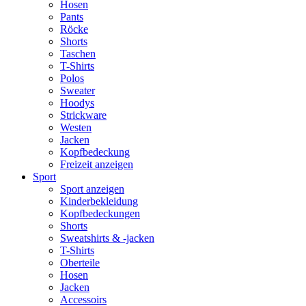
Hosen
Pants
Röcke
Shorts
Taschen
T-Shirts
Polos
Sweater
Hoodys
Strickware
Westen
Jacken
Kopfbedeckung
Freizeit anzeigen
Sport
Sport anzeigen
Kinderbekleidung
Kopfbedeckungen
Shorts
Sweatshirts & -jacken
T-Shirts
Oberteile
Hosen
Jacken
Accessoirs