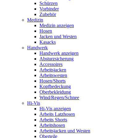
Schürzen
Vorbinder
Zubehör
Medizin
Medizin anzeigen
Hosen
Jacken und Westen
Kasacks
Handwerk
Handwerk anzeigen
Absturzsicherung
Accessoires
Arbeitsjacken
Arbeitswesten
Hosen/Shorts
Kopfbedeckung
Oberbekleidung
Wind/Regen/Schnee
Hi-Vis
Hi-Vis anzeigen
Arbeits Latzhosen
Arbeits Shorts
Arbeitshosen
Arbeitsjacken und Westen
Oberteile