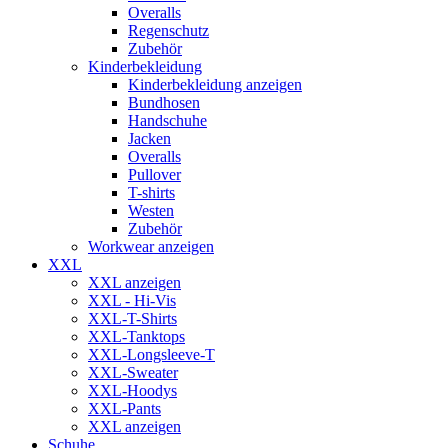
Overalls
Regenschutz
Zubehör
Kinderbekleidung
Kinderbekleidung anzeigen
Bundhosen
Handschuhe
Jacken
Overalls
Pullover
T-shirts
Westen
Zubehör
Workwear anzeigen
XXL
XXL anzeigen
XXL - Hi-Vis
XXL-T-Shirts
XXL-Tanktops
XXL-Longsleeve-T
XXL-Sweater
XXL-Hoodys
XXL-Pants
XXL anzeigen
Schuhe