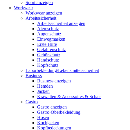
Sport anzeigen
Workwear
Workwear anzeigen
Arbeitssicherheit
Arbeitssicherheit anzeigen
Atemschutz
Augenschutz
Einwegmasken
Erste Hilfe
Gefahrenschutz
Gehörschutz
Handschutz
Kopfschutz
Laborbekleidung/Lebensmittelsicherheit
Business
Business anzeigen
Hemden
Jacken
Krawatten & Accessoires & Schals
Gastro
Gastro anzeigen
Gastro-Oberbekleidung
Hosen
Kochjacken
Kopfbedeckungen