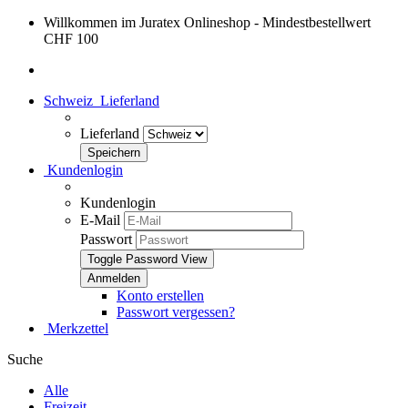
Willkommen im Juratex Onlineshop - Mindestbestellwert
CHF 100
Schweiz
Lieferland
Lieferland
Kundenlogin
Kundenlogin
E-Mail
Passwort
Toggle Password View
Konto erstellen
Passwort vergessen?
Merkzettel
Suche
Alle
Freizeit