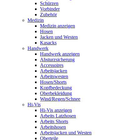
Schürzen
Vorbinder
Zubehör
Medizin
Medizin anzeigen
Hosen
Jacken und Westen
Kasacks
Handwerk
Handwerk anzeigen
Absturzsicherung
Accessoires
Arbeitsjacken
Arbeitswesten
Hosen/Shorts
Kopfbedeckung
Oberbekleidung
Wind/Regen/Schnee
Hi-Vis
Hi-Vis anzeigen
Arbeits Latzhosen
Arbeits Shorts
Arbeitshosen
Arbeitsjacken und Westen
Oberteile