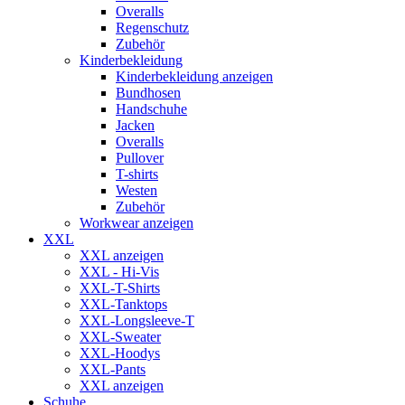
Overalls
Regenschutz
Zubehör
Kinderbekleidung
Kinderbekleidung anzeigen
Bundhosen
Handschuhe
Jacken
Overalls
Pullover
T-shirts
Westen
Zubehör
Workwear anzeigen
XXL
XXL anzeigen
XXL - Hi-Vis
XXL-T-Shirts
XXL-Tanktops
XXL-Longsleeve-T
XXL-Sweater
XXL-Hoodys
XXL-Pants
XXL anzeigen
Schuhe