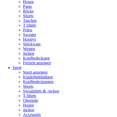
Hosen
Pants
Röcke
Shorts
Taschen
T-Shirts
Polos
Sweater
Hoodys
Strickware
Westen
Jacken
Kopfbedeckung
Freizeit anzeigen
Sport
Sport anzeigen
Kinderbekleidung
Kopfbedeckungen
Shorts
Sweatshirts & -jacken
T-Shirts
Oberteile
Hosen
Jacken
Accessoirs