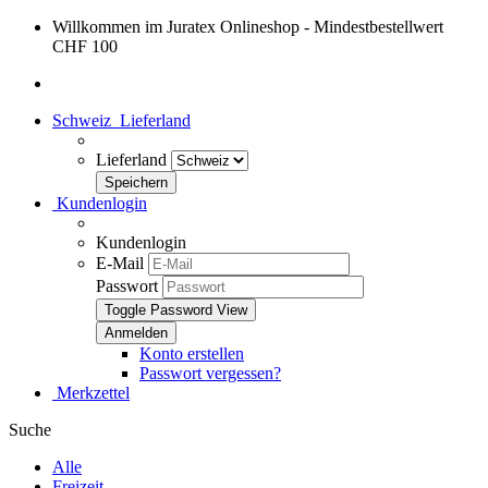
Willkommen im Juratex Onlineshop - Mindestbestellwert
CHF 100
Schweiz
Lieferland
Lieferland
Kundenlogin
Kundenlogin
E-Mail
Passwort
Toggle Password View
Konto erstellen
Passwort vergessen?
Merkzettel
Suche
Alle
Freizeit