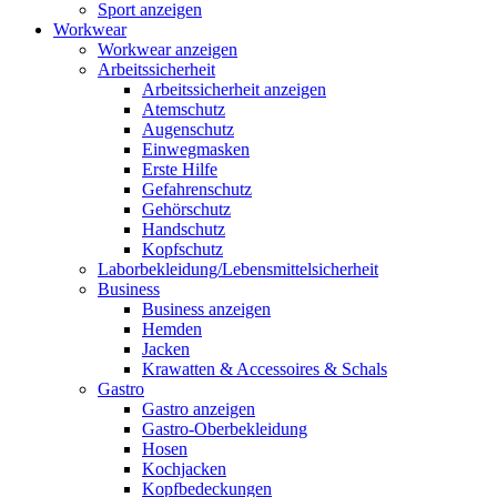
Sport anzeigen
Workwear
Workwear anzeigen
Arbeitssicherheit
Arbeitssicherheit anzeigen
Atemschutz
Augenschutz
Einwegmasken
Erste Hilfe
Gefahrenschutz
Gehörschutz
Handschutz
Kopfschutz
Laborbekleidung/Lebensmittelsicherheit
Business
Business anzeigen
Hemden
Jacken
Krawatten & Accessoires & Schals
Gastro
Gastro anzeigen
Gastro-Oberbekleidung
Hosen
Kochjacken
Kopfbedeckungen