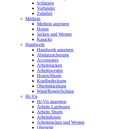
Schürzen
Vorbinder
Zubehör
Medizin
Medizin anzeigen
Hosen
Jacken und Westen
Kasacks
Handwerk
Handwerk anzeigen
Absturzsicherung
Accessoires
Arbeitsjacken
Arbeitswesten
Hosen/Shorts
Kopfbedeckung
Oberbekleidung
Wind/Regen/Schnee
Hi-Vis
Hi-Vis anzeigen
Arbeits Latzhosen
Arbeits Shorts
Arbeitshosen
Arbeitsjacken und Westen
Oberteile