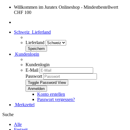
Willkommen im Juratex Onlineshop - Mindestbestellwert
CHF 100
Schweiz
Lieferland
Lieferland
Kundenlogin
Kundenlogin
E-Mail
Passwort
Toggle Password View
Konto erstellen
Passwort vergessen?
Merkzettel
Suche
Alle
Freizeit