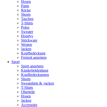
Hosen
Pants
Röcke
Shorts
Taschen
T-Shirts
Polos
Sweater
Hoodys
Strickware
Westen
Jacken
Kopfbedeckung
Freizeit anzeigen
Sport
Sport anzeigen
Kinderbekleidung
Kopfbedeckungen
Shorts
Sweatshirts & -jacken
T-Shirts
Oberteile
Hosen
Jacken
Accessoirs