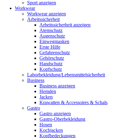
Sport anzeigen
Workwear
Workwear anzeigen
Arbeitssicherheit
Arbeitssicherheit anzeigen
Atemschutz
Augenschutz
Einwegmasken
Erste Hilfe
Gefahrenschutz
Gehörschutz
Handschutz
Kopfschutz
Laborbekleidung/Lebensmittelsicherheit
Business
Business anzeigen
Hemden
Jacken
Krawatten & Accessoires & Schals
Gastro
Gastro anzeigen
Gastro-Oberbekleidung
Hosen
Kochjacken
Kopfbedeckungen