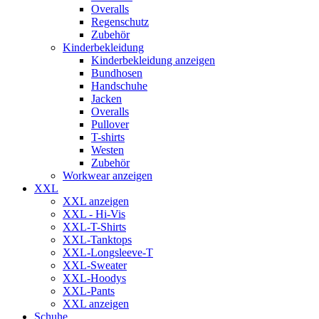
Overalls
Regenschutz
Zubehör
Kinderbekleidung
Kinderbekleidung anzeigen
Bundhosen
Handschuhe
Jacken
Overalls
Pullover
T-shirts
Westen
Zubehör
Workwear anzeigen
XXL
XXL anzeigen
XXL - Hi-Vis
XXL-T-Shirts
XXL-Tanktops
XXL-Longsleeve-T
XXL-Sweater
XXL-Hoodys
XXL-Pants
XXL anzeigen
Schuhe