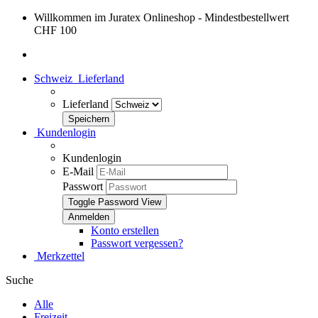
Willkommen im Juratex Onlineshop - Mindestbestellwert
CHF 100
Schweiz
Lieferland
Lieferland
Kundenlogin
Kundenlogin
E-Mail
Passwort
Toggle Password View
Konto erstellen
Passwort vergessen?
Merkzettel
Suche
Alle
Freizeit