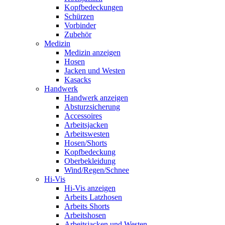
Kopfbedeckungen
Schürzen
Vorbinder
Zubehör
Medizin
Medizin anzeigen
Hosen
Jacken und Westen
Kasacks
Handwerk
Handwerk anzeigen
Absturzsicherung
Accessoires
Arbeitsjacken
Arbeitswesten
Hosen/Shorts
Kopfbedeckung
Oberbekleidung
Wind/Regen/Schnee
Hi-Vis
Hi-Vis anzeigen
Arbeits Latzhosen
Arbeits Shorts
Arbeitshosen
Arbeitsjacken und Westen