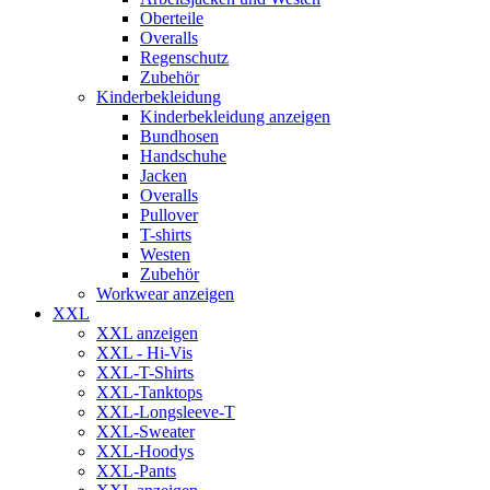
Oberteile
Overalls
Regenschutz
Zubehör
Kinderbekleidung
Kinderbekleidung anzeigen
Bundhosen
Handschuhe
Jacken
Overalls
Pullover
T-shirts
Westen
Zubehör
Workwear anzeigen
XXL
XXL anzeigen
XXL - Hi-Vis
XXL-T-Shirts
XXL-Tanktops
XXL-Longsleeve-T
XXL-Sweater
XXL-Hoodys
XXL-Pants