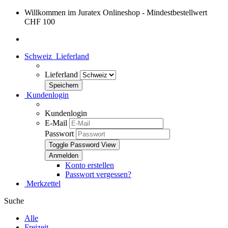
Willkommen im Juratex Onlineshop - Mindestbestellwert
CHF 100
Schweiz
Lieferland
Lieferland
Kundenlogin
Kundenlogin
E-Mail
Passwort
Toggle Password View
Konto erstellen
Passwort vergessen?
Merkzettel
Suche
Alle
Freizeit