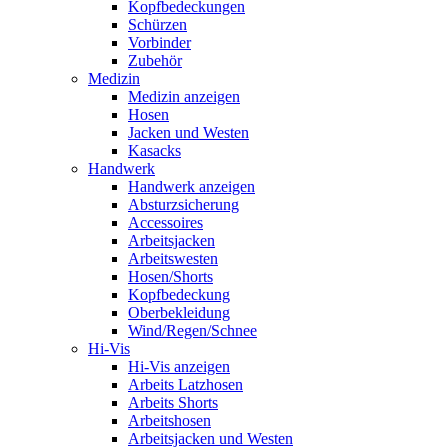
Kopfbedeckungen
Schürzen
Vorbinder
Zubehör
Medizin
Medizin anzeigen
Hosen
Jacken und Westen
Kasacks
Handwerk
Handwerk anzeigen
Absturzsicherung
Accessoires
Arbeitsjacken
Arbeitswesten
Hosen/Shorts
Kopfbedeckung
Oberbekleidung
Wind/Regen/Schnee
Hi-Vis
Hi-Vis anzeigen
Arbeits Latzhosen
Arbeits Shorts
Arbeitshosen
Arbeitsjacken und Westen