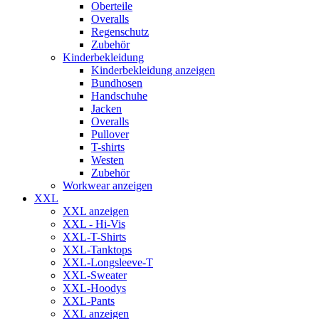
Oberteile
Overalls
Regenschutz
Zubehör
Kinderbekleidung
Kinderbekleidung anzeigen
Bundhosen
Handschuhe
Jacken
Overalls
Pullover
T-shirts
Westen
Zubehör
Workwear anzeigen
XXL
XXL anzeigen
XXL - Hi-Vis
XXL-T-Shirts
XXL-Tanktops
XXL-Longsleeve-T
XXL-Sweater
XXL-Hoodys
XXL-Pants
XXL anzeigen