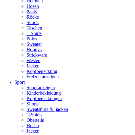
Hemden
Hosen
Pants
Röcke
Shorts
Taschen
T-Shirts
Polos
Sweater
Hoodys
Strickware
Westen
Jacken
Kopfbedeckung
Freizeit anzeigen
Sport
Sport anzeigen
Kinderbekleidung
Kopfbedeckungen
Shorts
Sweatshirts & -jacken
T-Shirts
Oberteile
Hosen
Jacken