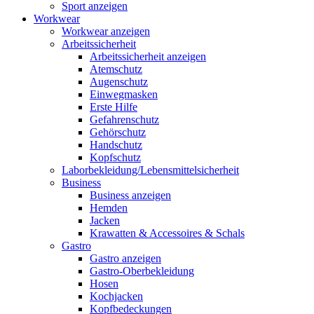
Sport anzeigen
Workwear
Workwear anzeigen
Arbeitssicherheit
Arbeitssicherheit anzeigen
Atemschutz
Augenschutz
Einwegmasken
Erste Hilfe
Gefahrenschutz
Gehörschutz
Handschutz
Kopfschutz
Laborbekleidung/Lebensmittelsicherheit
Business
Business anzeigen
Hemden
Jacken
Krawatten & Accessoires & Schals
Gastro
Gastro anzeigen
Gastro-Oberbekleidung
Hosen
Kochjacken
Kopfbedeckungen