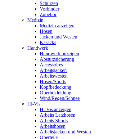
Schürzen
Vorbinder
Zubehör
Medizin
Medizin anzeigen
Hosen
Jacken und Westen
Kasacks
Handwerk
Handwerk anzeigen
Absturzsicherung
Accessoires
Arbeitsjacken
Arbeitswesten
Hosen/Shorts
Kopfbedeckung
Oberbekleidung
Wind/Regen/Schnee
Hi-Vis
Hi-Vis anzeigen
Arbeits Latzhosen
Arbeits Shorts
Arbeitshosen
Arbeitsjacken und Westen
Oberteile