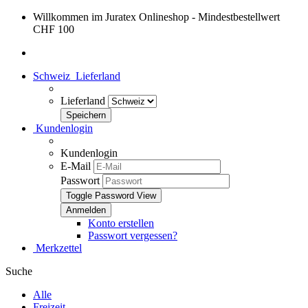
Willkommen im Juratex Onlineshop - Mindestbestellwert
CHF 100
Schweiz
Lieferland
Lieferland
Kundenlogin
Kundenlogin
E-Mail
Passwort
Toggle Password View
Konto erstellen
Passwort vergessen?
Merkzettel
Suche
Alle
Freizeit