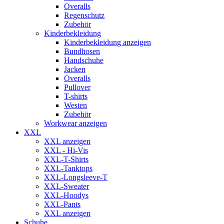
Overalls
Regenschutz
Zubehör
Kinderbekleidung
Kinderbekleidung anzeigen
Bundhosen
Handschuhe
Jacken
Overalls
Pullover
T-shirts
Westen
Zubehör
Workwear anzeigen
XXL
XXL anzeigen
XXL - Hi-Vis
XXL-T-Shirts
XXL-Tanktops
XXL-Longsleeve-T
XXL-Sweater
XXL-Hoodys
XXL-Pants
XXL anzeigen
Schuhe