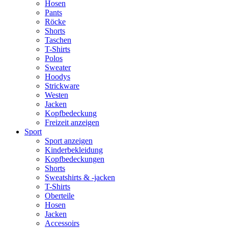
Hosen
Pants
Röcke
Shorts
Taschen
T-Shirts
Polos
Sweater
Hoodys
Strickware
Westen
Jacken
Kopfbedeckung
Freizeit anzeigen
Sport
Sport anzeigen
Kinderbekleidung
Kopfbedeckungen
Shorts
Sweatshirts & -jacken
T-Shirts
Oberteile
Hosen
Jacken
Accessoirs