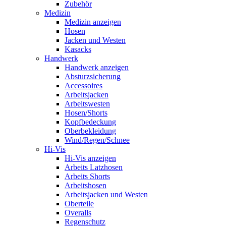
Zubehör
Medizin
Medizin anzeigen
Hosen
Jacken und Westen
Kasacks
Handwerk
Handwerk anzeigen
Absturzsicherung
Accessoires
Arbeitsjacken
Arbeitswesten
Hosen/Shorts
Kopfbedeckung
Oberbekleidung
Wind/Regen/Schnee
Hi-Vis
Hi-Vis anzeigen
Arbeits Latzhosen
Arbeits Shorts
Arbeitshosen
Arbeitsjacken und Westen
Oberteile
Overalls
Regenschutz