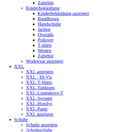
Zubehör
Kinderbekleidung
Kinderbekleidung anzeigen
Bundhosen
Handschuhe
Jacken
Overalls
Pullover
T-shirts
Westen
Zubehör
Workwear anzeigen
XXL
XXL anzeigen
XXL - Hi-Vis
XXL-T-Shirts
XXL-Tanktops
XXL-Longsleeve-T
XXL-Sweater
XXL-Hoodys
XXL-Pants
XXL anzeigen
Schuhe
Schuhe anzeigen
Arbeitsschuhe