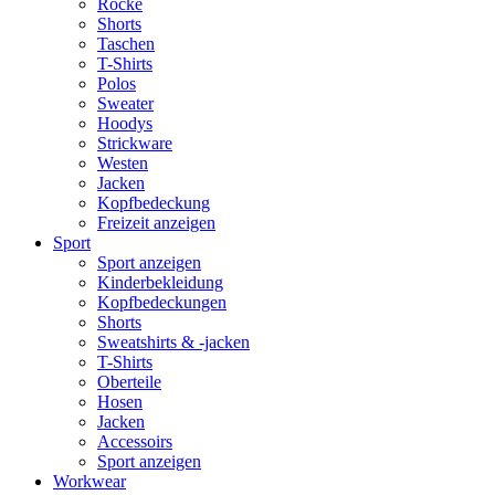
Röcke
Shorts
Taschen
T-Shirts
Polos
Sweater
Hoodys
Strickware
Westen
Jacken
Kopfbedeckung
Freizeit anzeigen
Sport
Sport anzeigen
Kinderbekleidung
Kopfbedeckungen
Shorts
Sweatshirts & -jacken
T-Shirts
Oberteile
Hosen
Jacken
Accessoirs
Sport anzeigen
Workwear