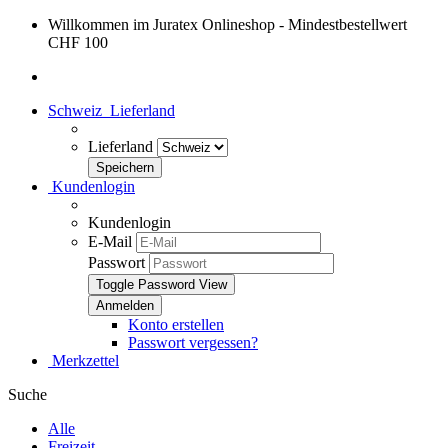
Willkommen im Juratex Onlineshop - Mindestbestellwert
CHF 100
Schweiz
Lieferland
Lieferland
Kundenlogin
Kundenlogin
E-Mail
Passwort
Toggle Password View
Konto erstellen
Passwort vergessen?
Merkzettel
Suche
Alle
Freizeit