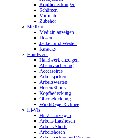
Kopfbedeckungen
Schürzen
Vorbinder
Zubehör
Medizin
Medizin anzeigen
Hosen
Jacken und Westen
Kasacks
Handwerk
Handwerk anzeigen
Absturzsicherung
Accessoires
Arbeitsjacken
Arbeitswesten
Hosen/Shorts
Kopfbedeckung
Oberbekleidung
Wind/Regen/Schnee
Hi-Vis
Hi-Vis anzeigen
Arbeits Latzhosen
Arbeits Shorts
Arbeitshosen
Arbeitsjacken und Westen