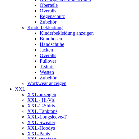
Oberteile
Overalls
Regenschutz
Zubehör
Kinderbekleidung
Kinderbekleidung anzeigen
Bundhosen
Handschuhe
Jacken
Overalls
Pullover
T-shirts
Westen
Zubehör
Workwear anzeigen
XXL
XXL anzeigen
XXL - Hi-Vis
XXL-T-Shirts
XXL-Tanktops
XXL-Longsleeve-T
XXL-Sweater
XXL-Hoodys
XXL-Pants