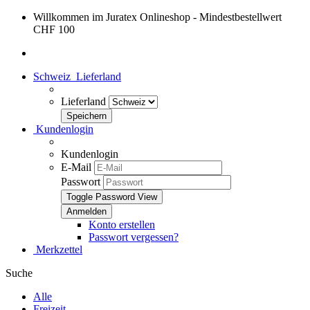
Willkommen im Juratex Onlineshop - Mindestbestellwert
CHF 100
Schweiz
Lieferland
Lieferland
Kundenlogin
Kundenlogin
E-Mail
Passwort
Toggle Password View
Konto erstellen
Passwort vergessen?
Merkzettel
Suche
Alle
Freizeit