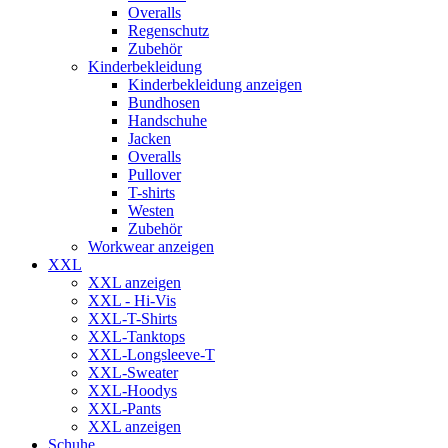
Overalls
Regenschutz
Zubehör
Kinderbekleidung
Kinderbekleidung anzeigen
Bundhosen
Handschuhe
Jacken
Overalls
Pullover
T-shirts
Westen
Zubehör
Workwear anzeigen
XXL
XXL anzeigen
XXL - Hi-Vis
XXL-T-Shirts
XXL-Tanktops
XXL-Longsleeve-T
XXL-Sweater
XXL-Hoodys
XXL-Pants
XXL anzeigen
Schuhe