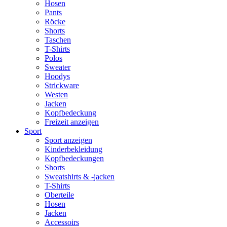
Hosen
Pants
Röcke
Shorts
Taschen
T-Shirts
Polos
Sweater
Hoodys
Strickware
Westen
Jacken
Kopfbedeckung
Freizeit anzeigen
Sport
Sport anzeigen
Kinderbekleidung
Kopfbedeckungen
Shorts
Sweatshirts & -jacken
T-Shirts
Oberteile
Hosen
Jacken
Accessoirs