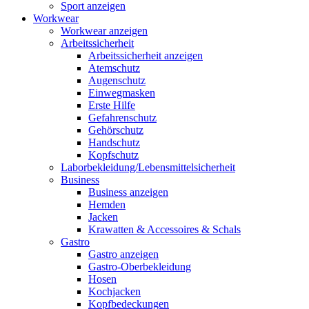
Sport anzeigen
Workwear
Workwear anzeigen
Arbeitssicherheit
Arbeitssicherheit anzeigen
Atemschutz
Augenschutz
Einwegmasken
Erste Hilfe
Gefahrenschutz
Gehörschutz
Handschutz
Kopfschutz
Laborbekleidung/Lebensmittelsicherheit
Business
Business anzeigen
Hemden
Jacken
Krawatten & Accessoires & Schals
Gastro
Gastro anzeigen
Gastro-Oberbekleidung
Hosen
Kochjacken
Kopfbedeckungen