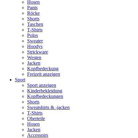
Hosen
Pants
Röcke
Shorts
Taschen
T-Shirts
Polos
Sweater
Hoodys
Strickware
Westen
Jacken
Kopfbedeckung
Freizeit anzeigen
Sport
Sport anzeigen
Kinderbekleidung
Kopfbedeckungen
Shorts
Sweatshirts & -jacken
T-Shirts
Oberteile
Hosen
Jacken
Accessoirs