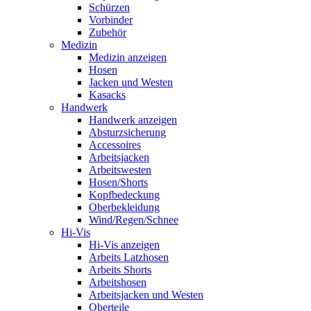
Schürzen
Vorbinder
Zubehör
Medizin
Medizin anzeigen
Hosen
Jacken und Westen
Kasacks
Handwerk
Handwerk anzeigen
Absturzsicherung
Accessoires
Arbeitsjacken
Arbeitswesten
Hosen/Shorts
Kopfbedeckung
Oberbekleidung
Wind/Regen/Schnee
Hi-Vis
Hi-Vis anzeigen
Arbeits Latzhosen
Arbeits Shorts
Arbeitshosen
Arbeitsjacken und Westen
Oberteile