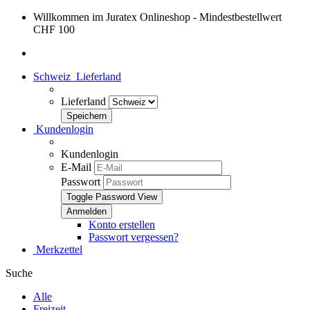
Willkommen im Juratex Onlineshop - Mindestbestellwert
CHF 100
Schweiz
Lieferland
Lieferland
Kundenlogin
Kundenlogin
E-Mail
Passwort
Toggle Password View
Konto erstellen
Passwort vergessen?
Merkzettel
Suche
Alle
Freizeit