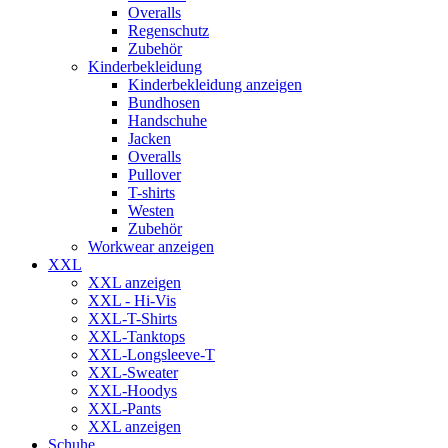
Overalls
Regenschutz
Zubehör
Kinderbekleidung
Kinderbekleidung anzeigen
Bundhosen
Handschuhe
Jacken
Overalls
Pullover
T-shirts
Westen
Zubehör
Workwear anzeigen
XXL
XXL anzeigen
XXL - Hi-Vis
XXL-T-Shirts
XXL-Tanktops
XXL-Longsleeve-T
XXL-Sweater
XXL-Hoodys
XXL-Pants
XXL anzeigen
Schuhe