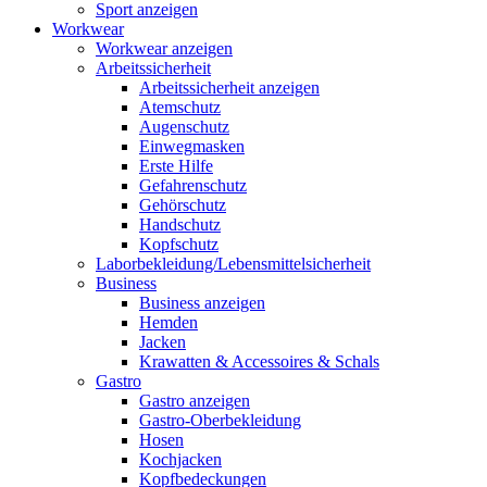
Sport anzeigen
Workwear
Workwear anzeigen
Arbeitssicherheit
Arbeitssicherheit anzeigen
Atemschutz
Augenschutz
Einwegmasken
Erste Hilfe
Gefahrenschutz
Gehörschutz
Handschutz
Kopfschutz
Laborbekleidung/Lebensmittelsicherheit
Business
Business anzeigen
Hemden
Jacken
Krawatten & Accessoires & Schals
Gastro
Gastro anzeigen
Gastro-Oberbekleidung
Hosen
Kochjacken
Kopfbedeckungen