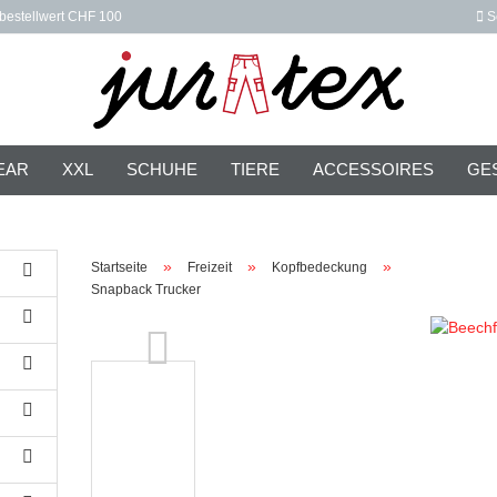
bestellwert CHF 100
S
...
EAR
XXL
SCHUHE
TIERE
ACCESSOIRES
GE
»
»
»
Startseite
Freizeit
Kopfbedeckung
Snapback Trucker