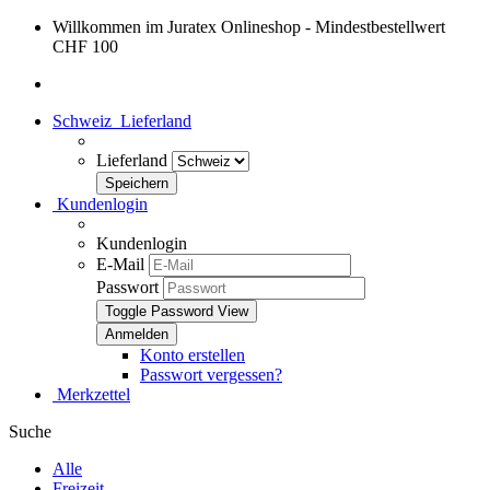
Willkommen im Juratex Onlineshop - Mindestbestellwert
CHF 100
Schweiz
Lieferland
Lieferland
Kundenlogin
Kundenlogin
E-Mail
Passwort
Toggle Password View
Konto erstellen
Passwort vergessen?
Merkzettel
Suche
Alle
Freizeit