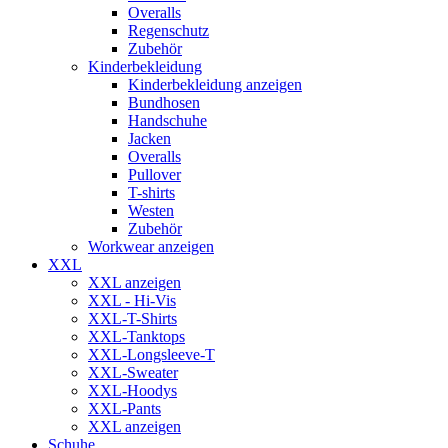
Overalls
Regenschutz
Zubehör
Kinderbekleidung
Kinderbekleidung anzeigen
Bundhosen
Handschuhe
Jacken
Overalls
Pullover
T-shirts
Westen
Zubehör
Workwear anzeigen
XXL
XXL anzeigen
XXL - Hi-Vis
XXL-T-Shirts
XXL-Tanktops
XXL-Longsleeve-T
XXL-Sweater
XXL-Hoodys
XXL-Pants
XXL anzeigen
Schuhe