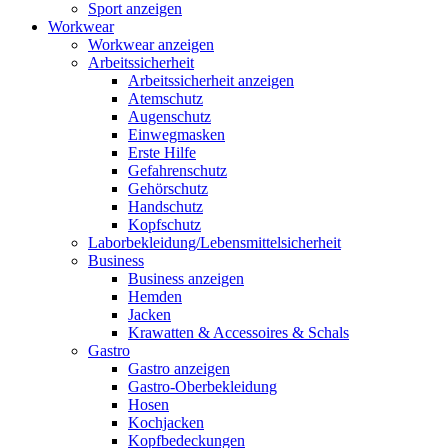
Sport anzeigen
Workwear
Workwear anzeigen
Arbeitssicherheit
Arbeitssicherheit anzeigen
Atemschutz
Augenschutz
Einwegmasken
Erste Hilfe
Gefahrenschutz
Gehörschutz
Handschutz
Kopfschutz
Laborbekleidung/Lebensmittelsicherheit
Business
Business anzeigen
Hemden
Jacken
Krawatten & Accessoires & Schals
Gastro
Gastro anzeigen
Gastro-Oberbekleidung
Hosen
Kochjacken
Kopfbedeckungen