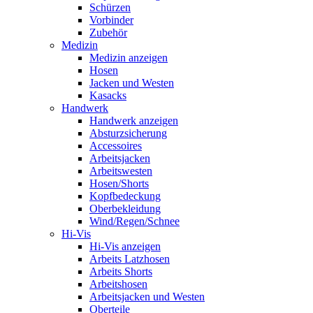
Schürzen
Vorbinder
Zubehör
Medizin
Medizin anzeigen
Hosen
Jacken und Westen
Kasacks
Handwerk
Handwerk anzeigen
Absturzsicherung
Accessoires
Arbeitsjacken
Arbeitswesten
Hosen/Shorts
Kopfbedeckung
Oberbekleidung
Wind/Regen/Schnee
Hi-Vis
Hi-Vis anzeigen
Arbeits Latzhosen
Arbeits Shorts
Arbeitshosen
Arbeitsjacken und Westen
Oberteile