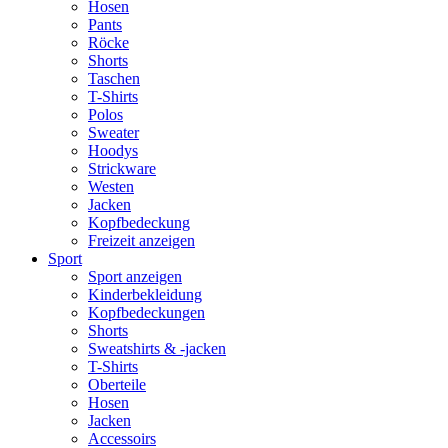
Hosen
Pants
Röcke
Shorts
Taschen
T-Shirts
Polos
Sweater
Hoodys
Strickware
Westen
Jacken
Kopfbedeckung
Freizeit anzeigen
Sport
Sport anzeigen
Kinderbekleidung
Kopfbedeckungen
Shorts
Sweatshirts & -jacken
T-Shirts
Oberteile
Hosen
Jacken
Accessoirs