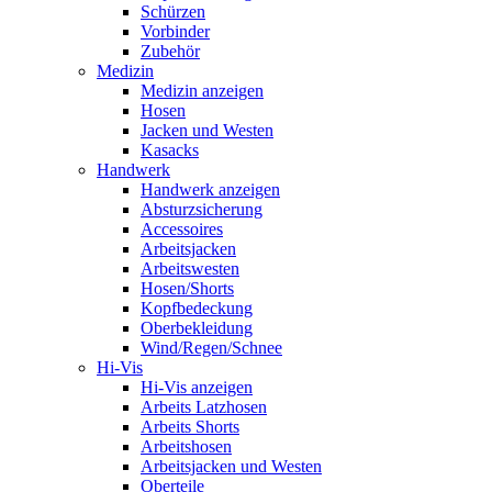
Schürzen
Vorbinder
Zubehör
Medizin
Medizin anzeigen
Hosen
Jacken und Westen
Kasacks
Handwerk
Handwerk anzeigen
Absturzsicherung
Accessoires
Arbeitsjacken
Arbeitswesten
Hosen/Shorts
Kopfbedeckung
Oberbekleidung
Wind/Regen/Schnee
Hi-Vis
Hi-Vis anzeigen
Arbeits Latzhosen
Arbeits Shorts
Arbeitshosen
Arbeitsjacken und Westen
Oberteile