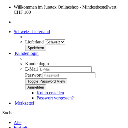
Willkommen im Juratex Onlineshop - Mindestbestellwert
CHF 100
Schweiz
Lieferland
Lieferland
Kundenlogin
Kundenlogin
E-Mail
Passwort
Toggle Password View
Konto erstellen
Passwort vergessen?
Merkzettel
Suche
Alle
Freizeit