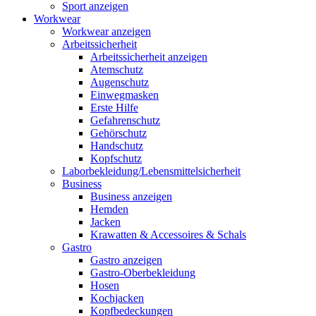
Sport anzeigen
Workwear
Workwear anzeigen
Arbeitssicherheit
Arbeitssicherheit anzeigen
Atemschutz
Augenschutz
Einwegmasken
Erste Hilfe
Gefahrenschutz
Gehörschutz
Handschutz
Kopfschutz
Laborbekleidung/Lebensmittelsicherheit
Business
Business anzeigen
Hemden
Jacken
Krawatten & Accessoires & Schals
Gastro
Gastro anzeigen
Gastro-Oberbekleidung
Hosen
Kochjacken
Kopfbedeckungen