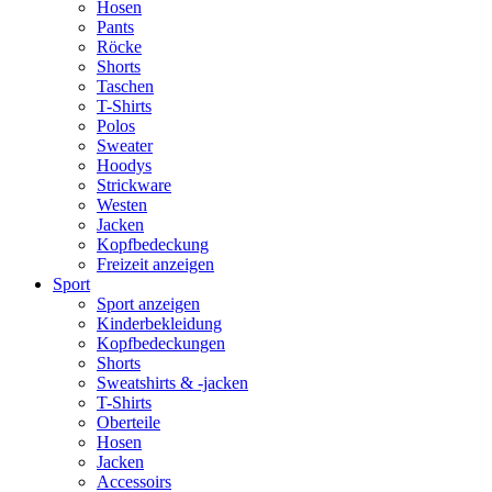
Hosen
Pants
Röcke
Shorts
Taschen
T-Shirts
Polos
Sweater
Hoodys
Strickware
Westen
Jacken
Kopfbedeckung
Freizeit anzeigen
Sport
Sport anzeigen
Kinderbekleidung
Kopfbedeckungen
Shorts
Sweatshirts & -jacken
T-Shirts
Oberteile
Hosen
Jacken
Accessoirs