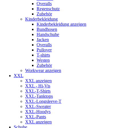
Overalls
Regenschutz
Zubehör
Kinderbekleidung
Kinderbekleidung anzeigen
Bundhosen
Handschuhe
Jacken
Overalls
Pullover
T-shirts
Westen
Zubehör
Workwear anzeigen
XXL
XXL anzeigen
XXL - Hi-Vis
XXL-T-Shirts
XXL-Tanktops
XXL-Longsleeve-T
XXL-Sweater
XXL-Hoodys
XXL-Pants
XXL anzeigen
Schuhe