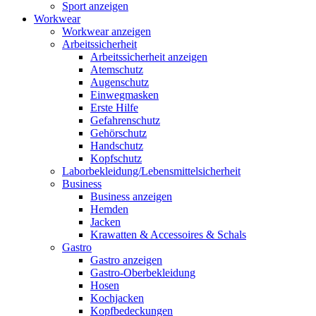
Sport anzeigen
Workwear
Workwear anzeigen
Arbeitssicherheit
Arbeitssicherheit anzeigen
Atemschutz
Augenschutz
Einwegmasken
Erste Hilfe
Gefahrenschutz
Gehörschutz
Handschutz
Kopfschutz
Laborbekleidung/Lebensmittelsicherheit
Business
Business anzeigen
Hemden
Jacken
Krawatten & Accessoires & Schals
Gastro
Gastro anzeigen
Gastro-Oberbekleidung
Hosen
Kochjacken
Kopfbedeckungen