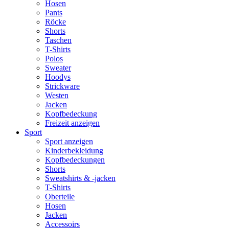
Hosen
Pants
Röcke
Shorts
Taschen
T-Shirts
Polos
Sweater
Hoodys
Strickware
Westen
Jacken
Kopfbedeckung
Freizeit anzeigen
Sport
Sport anzeigen
Kinderbekleidung
Kopfbedeckungen
Shorts
Sweatshirts & -jacken
T-Shirts
Oberteile
Hosen
Jacken
Accessoirs