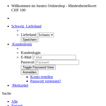
Willkommen im Juratex Onlineshop - Mindestbestellwert
CHF 100
Schweiz
Lieferland
Lieferland
Kundenlogin
Kundenlogin
E-Mail
Passwort
Toggle Password View
Konto erstellen
Passwort vergessen?
Merkzettel
Suche
Alle
Freizeit