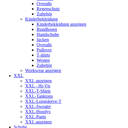
Overalls
Regenschutz
Zubehör
Kinderbekleidung
Kinderbekleidung anzeigen
Bundhosen
Handschuhe
Jacken
Overalls
Pullover
T-shirts
Westen
Zubehör
Workwear anzeigen
XXL
XXL anzeigen
XXL - Hi-Vis
XXL-T-Shirts
XXL-Tanktops
XXL-Longsleeve-T
XXL-Sweater
XXL-Hoodys
XXL-Pants
XXL anzeigen
Schuhe