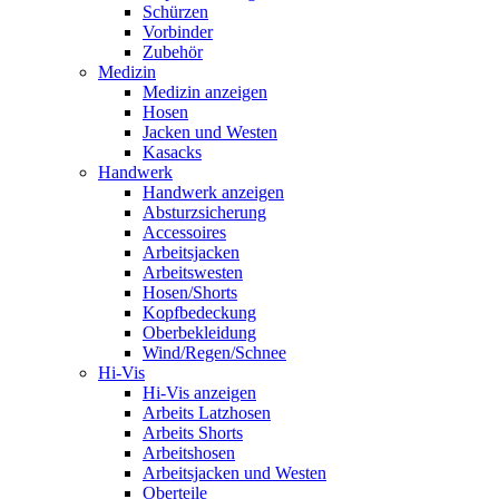
Schürzen
Vorbinder
Zubehör
Medizin
Medizin anzeigen
Hosen
Jacken und Westen
Kasacks
Handwerk
Handwerk anzeigen
Absturzsicherung
Accessoires
Arbeitsjacken
Arbeitswesten
Hosen/Shorts
Kopfbedeckung
Oberbekleidung
Wind/Regen/Schnee
Hi-Vis
Hi-Vis anzeigen
Arbeits Latzhosen
Arbeits Shorts
Arbeitshosen
Arbeitsjacken und Westen
Oberteile