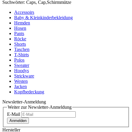
Suchwörter: Caps, Cap,Schirmmütze
Accessoirs
Baby & Kleinkinderbekleidung
Hemden
Hosen
Pants
Röcke
Shorts
Taschen
T-Shirts
Polos
Sweater
Hoodys
Strickware
Westen
Jacken
Kopfbedeckung
Newsletter-Anmeldung
Weiter zur Newsletter-Anmeldung
E-Mail
Anmelden
Hersteller