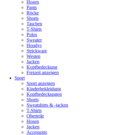
Hosen
Pants
Röcke
Shorts
Taschen
T-Shirts
Polos
Sweater
Hoodys
Strickware
Westen
Jacken
Kopfbedeckung
Freizeit anzeigen
Sport
Sport anzeigen
Kinderbekleidung
Kopfbedeckungen
Shorts
Sweatshirts & -jacken
T-Shirts
Oberteile
Hosen
Jacken
Accessoirs