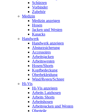
Schürzen
Vorbinder
Zubehör
Medizin
Medizin anzeigen
Hosen
Jacken und Westen
Kasacks
Handwerk
Handwerk anzeigen
Absturzsicherung
Accessoires
Arbeitsjacken
Arbeitswesten
Hosen/Shorts
Kopfbedeckung
Oberbekleidung
Wind/Regen/Schnee
Hi-Vis
Hi-Vis anzeigen
Arbeits Latzhosen
Arbeits Shorts
Arbeitshosen
Arbeitsjacken und Westen
Oberteile