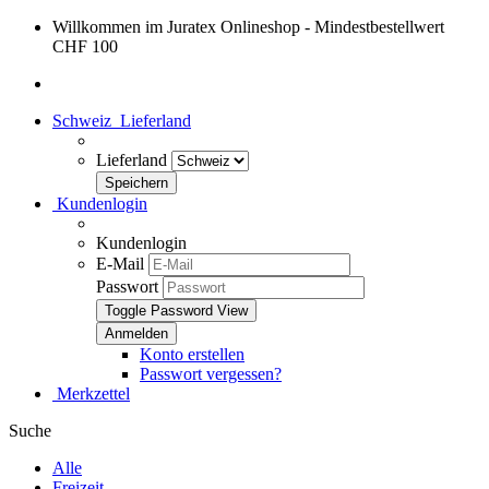
Willkommen im Juratex Onlineshop - Mindestbestellwert
CHF 100
Schweiz
Lieferland
Lieferland
Kundenlogin
Kundenlogin
E-Mail
Passwort
Toggle Password View
Konto erstellen
Passwort vergessen?
Merkzettel
Suche
Alle
Freizeit