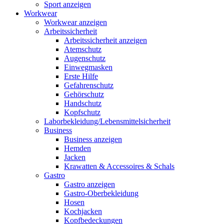
Sport anzeigen
Workwear
Workwear anzeigen
Arbeitssicherheit
Arbeitssicherheit anzeigen
Atemschutz
Augenschutz
Einwegmasken
Erste Hilfe
Gefahrenschutz
Gehörschutz
Handschutz
Kopfschutz
Laborbekleidung/Lebensmittelsicherheit
Business
Business anzeigen
Hemden
Jacken
Krawatten & Accessoires & Schals
Gastro
Gastro anzeigen
Gastro-Oberbekleidung
Hosen
Kochjacken
Kopfbedeckungen