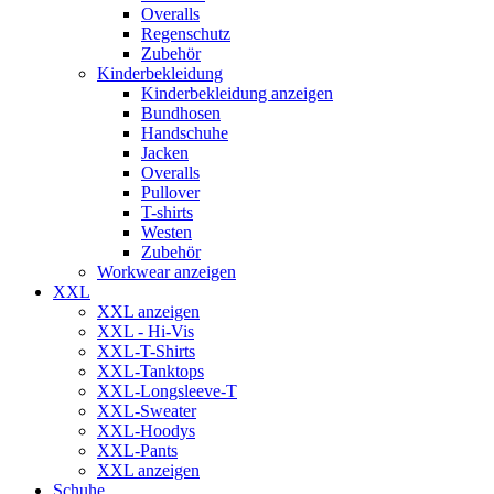
Overalls
Regenschutz
Zubehör
Kinderbekleidung
Kinderbekleidung anzeigen
Bundhosen
Handschuhe
Jacken
Overalls
Pullover
T-shirts
Westen
Zubehör
Workwear anzeigen
XXL
XXL anzeigen
XXL - Hi-Vis
XXL-T-Shirts
XXL-Tanktops
XXL-Longsleeve-T
XXL-Sweater
XXL-Hoodys
XXL-Pants
XXL anzeigen
Schuhe