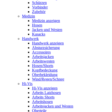
Schürzen
Vorbinder
Zubehör
Medizin
Medizin anzeigen
Hosen
Jacken und Westen
Kasacks
Handwerk
Handwerk anzeigen
Absturzsicherung
Accessoires
Arbeitsjacken
Arbeitswesten
Hosen/Shorts
Kopfbedeckung
Oberbekleidung
Wind/Regen/Schnee
Hi-Vis
Hi-Vis anzeigen
Arbeits Latzhosen
Arbeits Shorts
Arbeitshosen
Arbeitsjacken und Westen
Oberteile