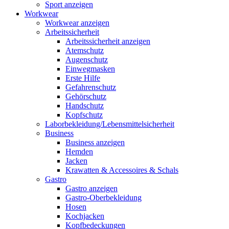
Sport anzeigen
Workwear
Workwear anzeigen
Arbeitssicherheit
Arbeitssicherheit anzeigen
Atemschutz
Augenschutz
Einwegmasken
Erste Hilfe
Gefahrenschutz
Gehörschutz
Handschutz
Kopfschutz
Laborbekleidung/Lebensmittelsicherheit
Business
Business anzeigen
Hemden
Jacken
Krawatten & Accessoires & Schals
Gastro
Gastro anzeigen
Gastro-Oberbekleidung
Hosen
Kochjacken
Kopfbedeckungen