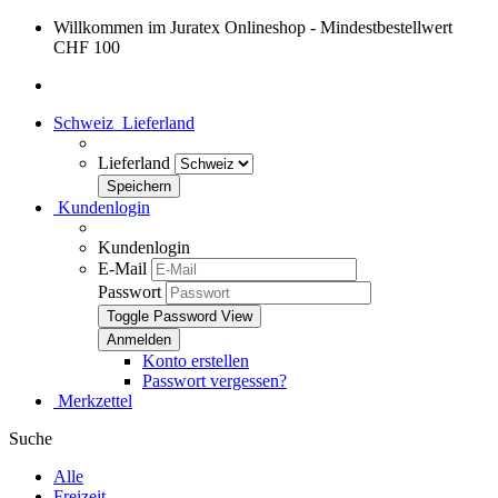
Willkommen im Juratex Onlineshop - Mindestbestellwert
CHF 100
Schweiz
Lieferland
Lieferland
Kundenlogin
Kundenlogin
E-Mail
Passwort
Toggle Password View
Konto erstellen
Passwort vergessen?
Merkzettel
Suche
Alle
Freizeit