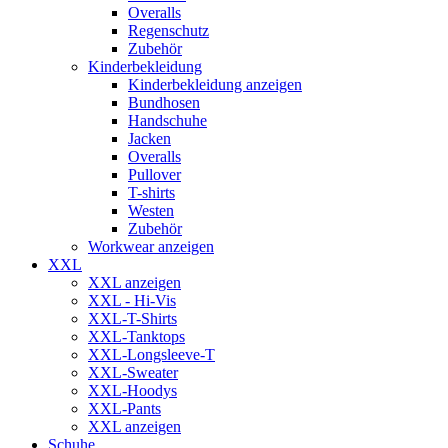
Overalls
Regenschutz
Zubehör
Kinderbekleidung
Kinderbekleidung anzeigen
Bundhosen
Handschuhe
Jacken
Overalls
Pullover
T-shirts
Westen
Zubehör
Workwear anzeigen
XXL
XXL anzeigen
XXL - Hi-Vis
XXL-T-Shirts
XXL-Tanktops
XXL-Longsleeve-T
XXL-Sweater
XXL-Hoodys
XXL-Pants
XXL anzeigen
Schuhe