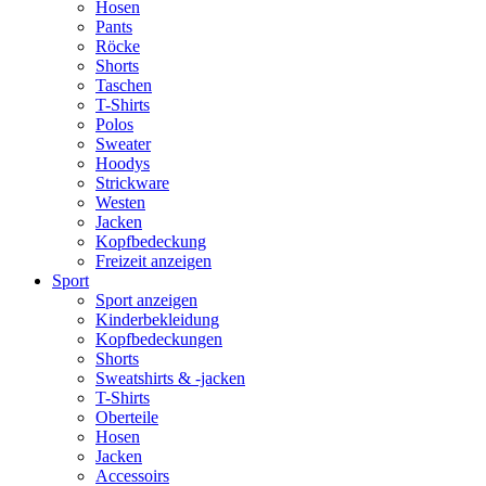
Hosen
Pants
Röcke
Shorts
Taschen
T-Shirts
Polos
Sweater
Hoodys
Strickware
Westen
Jacken
Kopfbedeckung
Freizeit anzeigen
Sport
Sport anzeigen
Kinderbekleidung
Kopfbedeckungen
Shorts
Sweatshirts & -jacken
T-Shirts
Oberteile
Hosen
Jacken
Accessoirs