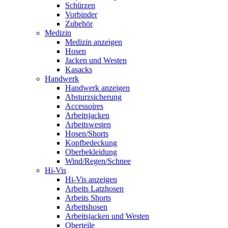
Schürzen
Vorbinder
Zubehör
Medizin
Medizin anzeigen
Hosen
Jacken und Westen
Kasacks
Handwerk
Handwerk anzeigen
Absturzsicherung
Accessoires
Arbeitsjacken
Arbeitswesten
Hosen/Shorts
Kopfbedeckung
Oberbekleidung
Wind/Regen/Schnee
Hi-Vis
Hi-Vis anzeigen
Arbeits Latzhosen
Arbeits Shorts
Arbeitshosen
Arbeitsjacken und Westen
Oberteile