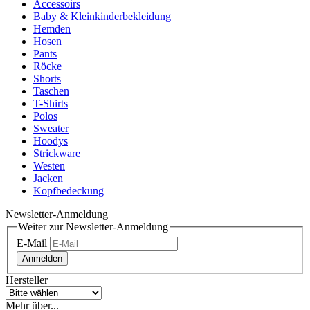
Accessoirs
Baby & Kleinkinderbekleidung
Hemden
Hosen
Pants
Röcke
Shorts
Taschen
T-Shirts
Polos
Sweater
Hoodys
Strickware
Westen
Jacken
Kopfbedeckung
Newsletter-Anmeldung
Weiter zur Newsletter-Anmeldung
E-Mail
Anmelden
Hersteller
Mehr über...