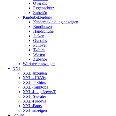
Overalls
Regenschutz
Zubehör
Kinderbekleidung
Kinderbekleidung anzeigen
Bundhosen
Handschuhe
Jacken
Overalls
Pullover
T-shirts
Westen
Zubehör
Workwear anzeigen
XXL
XXL anzeigen
XXL - Hi-Vis
XXL-T-Shirts
XXL-Tanktops
XXL-Longsleeve-T
XXL-Sweater
XXL-Hoodys
XXL-Pants
XXL anzeigen
Schuhe