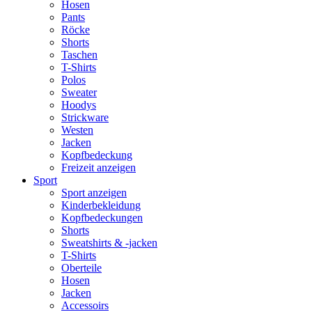
Hosen
Pants
Röcke
Shorts
Taschen
T-Shirts
Polos
Sweater
Hoodys
Strickware
Westen
Jacken
Kopfbedeckung
Freizeit anzeigen
Sport
Sport anzeigen
Kinderbekleidung
Kopfbedeckungen
Shorts
Sweatshirts & -jacken
T-Shirts
Oberteile
Hosen
Jacken
Accessoirs