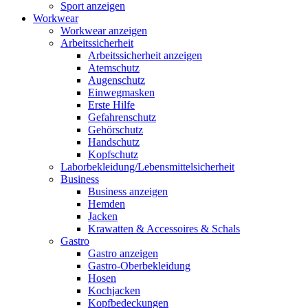
Sport anzeigen
Workwear
Workwear anzeigen
Arbeitssicherheit
Arbeitssicherheit anzeigen
Atemschutz
Augenschutz
Einwegmasken
Erste Hilfe
Gefahrenschutz
Gehörschutz
Handschutz
Kopfschutz
Laborbekleidung/Lebensmittelsicherheit
Business
Business anzeigen
Hemden
Jacken
Krawatten & Accessoires & Schals
Gastro
Gastro anzeigen
Gastro-Oberbekleidung
Hosen
Kochjacken
Kopfbedeckungen