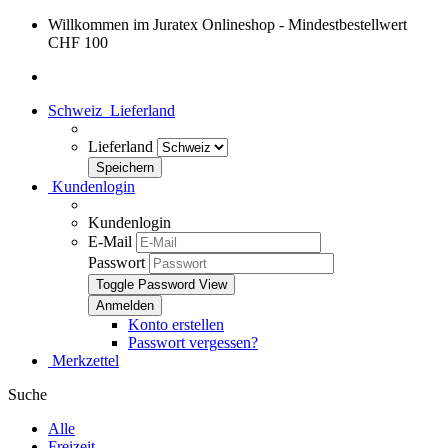
Willkommen im Juratex Onlineshop - Mindestbestellwert
CHF 100
Schweiz
Lieferland
Lieferland
Kundenlogin
Kundenlogin
E-Mail
Passwort
Toggle Password View
Konto erstellen
Passwort vergessen?
Merkzettel
Suche
Alle
Freizeit