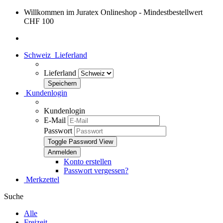
Willkommen im Juratex Onlineshop - Mindestbestellwert
CHF 100
Schweiz
Lieferland
Lieferland
Kundenlogin
Kundenlogin
E-Mail
Passwort
Toggle Password View
Konto erstellen
Passwort vergessen?
Merkzettel
Suche
Alle
Freizeit