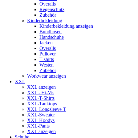
Overalls
Regenschutz
Zubehör
Kinderbekleidung
Kinderbekleidung anzeigen
Bundhosen
Handschuhe
Jacken
Overalls
Pullover
T-shirts
Westen
Zubehör
Workwear anzeigen
XXL
XXL anzeigen
XXL - Hi-Vis
XXL-T-Shirts
XXL-Tanktops
XXL-Longsleeve-T
XXL-Sweater
XXL-Hoodys
XXL-Pants
XXL anzeigen
Schuhe