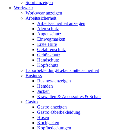
Sport anzeigen
Workwear
Workwear anzeigen
Arbeitssicherheit
Arbeitssicherheit anzeigen
Atemschutz
Augenschutz
Einwegmasken
Erste Hilfe
Gefahrenschutz
Gehörschutz
Handschutz
Kopfschutz
Laborbekleidung/Lebensmittelsicherheit
Business
Business anzeigen
Hemden
Jacken
Krawatten & Accessoires & Schals
Gastro
Gastro anzeigen
Gastro-Oberbekleidung
Hosen
Kochjacken
Kopfbedeckungen