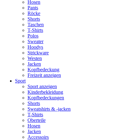
Hosen
Pants
Röcke
Shorts
Taschen
T-Shirts
Polos
Sweater
Hoodys
Strickware
Westen
Jacken
Kopfbedeckung
Freizeit anzeigen
Sport
Sport anzeigen
Kinderbekleidung
Kopfbedeckungen
Shorts
Sweatshirts & -jacken
T-Shirts
Oberteile
Hosen
Jacken
Accessoirs