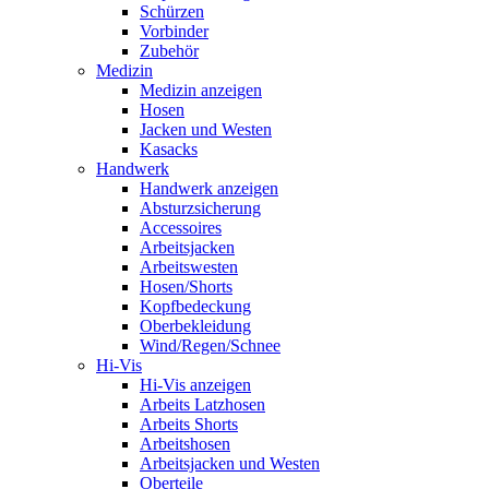
Schürzen
Vorbinder
Zubehör
Medizin
Medizin anzeigen
Hosen
Jacken und Westen
Kasacks
Handwerk
Handwerk anzeigen
Absturzsicherung
Accessoires
Arbeitsjacken
Arbeitswesten
Hosen/Shorts
Kopfbedeckung
Oberbekleidung
Wind/Regen/Schnee
Hi-Vis
Hi-Vis anzeigen
Arbeits Latzhosen
Arbeits Shorts
Arbeitshosen
Arbeitsjacken und Westen
Oberteile