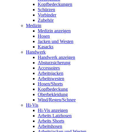
Kopfbedeckungen
Schürzen
Vorbinder
Zubehör
Medizin
Medizin anzeigen
Hosen
Jacken und Westen
Kasacks
Handwerk
Handwerk anzeigen
Absturzsicherung
Accessoires
Arbeitsjacken
Arbeitswesten
Hosen/Shorts
Kopfbedeckung
Oberbekleidung
Wind/Regen/Schnee
Hi-Vis
Hi-Vis anzeigen
Arbeits Latzhosen
Arbeits Shorts
Arbeitshosen
Arbeitsjacken und Westen