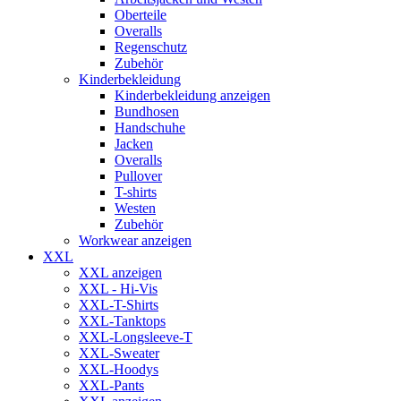
Oberteile
Overalls
Regenschutz
Zubehör
Kinderbekleidung
Kinderbekleidung anzeigen
Bundhosen
Handschuhe
Jacken
Overalls
Pullover
T-shirts
Westen
Zubehör
Workwear anzeigen
XXL
XXL anzeigen
XXL - Hi-Vis
XXL-T-Shirts
XXL-Tanktops
XXL-Longsleeve-T
XXL-Sweater
XXL-Hoodys
XXL-Pants