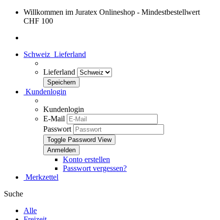
Willkommen im Juratex Onlineshop - Mindestbestellwert
CHF 100
Schweiz
Lieferland
Lieferland
Kundenlogin
Kundenlogin
E-Mail
Passwort
Toggle Password View
Konto erstellen
Passwort vergessen?
Merkzettel
Suche
Alle
Freizeit