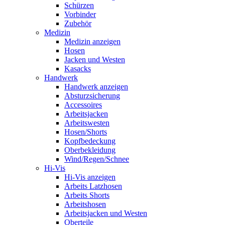
Schürzen
Vorbinder
Zubehör
Medizin
Medizin anzeigen
Hosen
Jacken und Westen
Kasacks
Handwerk
Handwerk anzeigen
Absturzsicherung
Accessoires
Arbeitsjacken
Arbeitswesten
Hosen/Shorts
Kopfbedeckung
Oberbekleidung
Wind/Regen/Schnee
Hi-Vis
Hi-Vis anzeigen
Arbeits Latzhosen
Arbeits Shorts
Arbeitshosen
Arbeitsjacken und Westen
Oberteile