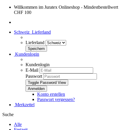
Willkommen im Juratex Onlineshop - Mindestbestellwert
CHF 100
Schweiz
Lieferland
Lieferland
Kundenlogin
Kundenlogin
E-Mail
Passwort
Toggle Password View
Konto erstellen
Passwort vergessen?
Merkzettel
Suche
Alle
Freizeit