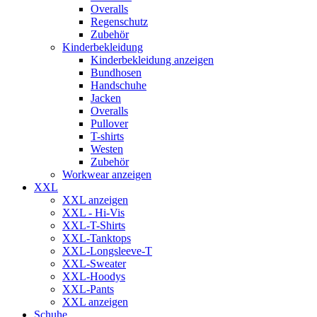
Overalls
Regenschutz
Zubehör
Kinderbekleidung
Kinderbekleidung anzeigen
Bundhosen
Handschuhe
Jacken
Overalls
Pullover
T-shirts
Westen
Zubehör
Workwear anzeigen
XXL
XXL anzeigen
XXL - Hi-Vis
XXL-T-Shirts
XXL-Tanktops
XXL-Longsleeve-T
XXL-Sweater
XXL-Hoodys
XXL-Pants
XXL anzeigen
Schuhe