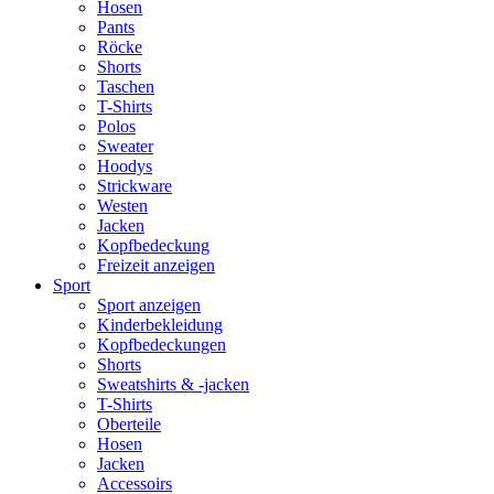
Hosen
Pants
Röcke
Shorts
Taschen
T-Shirts
Polos
Sweater
Hoodys
Strickware
Westen
Jacken
Kopfbedeckung
Freizeit anzeigen
Sport
Sport anzeigen
Kinderbekleidung
Kopfbedeckungen
Shorts
Sweatshirts & -jacken
T-Shirts
Oberteile
Hosen
Jacken
Accessoirs