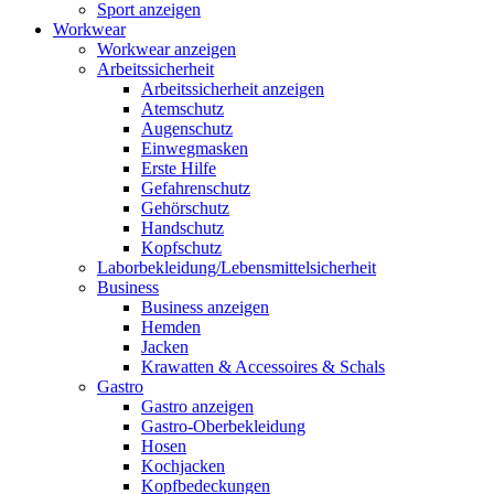
Sport anzeigen
Workwear
Workwear anzeigen
Arbeitssicherheit
Arbeitssicherheit anzeigen
Atemschutz
Augenschutz
Einwegmasken
Erste Hilfe
Gefahrenschutz
Gehörschutz
Handschutz
Kopfschutz
Laborbekleidung/Lebensmittelsicherheit
Business
Business anzeigen
Hemden
Jacken
Krawatten & Accessoires & Schals
Gastro
Gastro anzeigen
Gastro-Oberbekleidung
Hosen
Kochjacken
Kopfbedeckungen