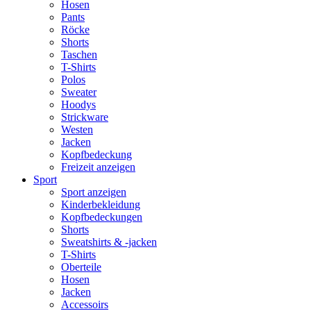
Hosen
Pants
Röcke
Shorts
Taschen
T-Shirts
Polos
Sweater
Hoodys
Strickware
Westen
Jacken
Kopfbedeckung
Freizeit anzeigen
Sport
Sport anzeigen
Kinderbekleidung
Kopfbedeckungen
Shorts
Sweatshirts & -jacken
T-Shirts
Oberteile
Hosen
Jacken
Accessoirs