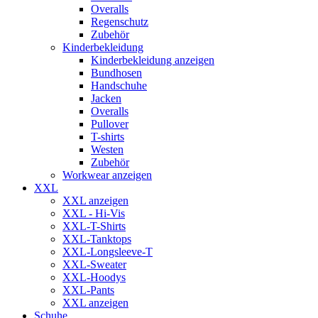
Overalls
Regenschutz
Zubehör
Kinderbekleidung
Kinderbekleidung anzeigen
Bundhosen
Handschuhe
Jacken
Overalls
Pullover
T-shirts
Westen
Zubehör
Workwear anzeigen
XXL
XXL anzeigen
XXL - Hi-Vis
XXL-T-Shirts
XXL-Tanktops
XXL-Longsleeve-T
XXL-Sweater
XXL-Hoodys
XXL-Pants
XXL anzeigen
Schuhe