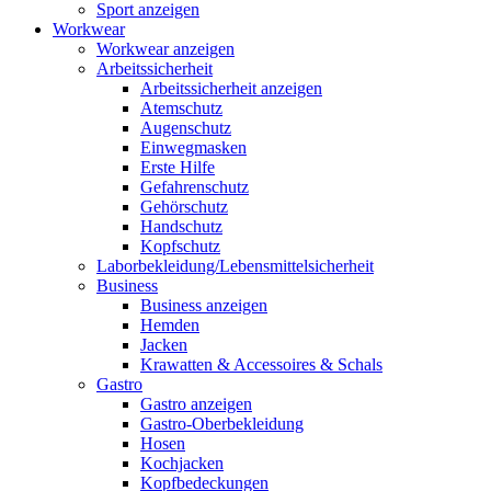
Sport anzeigen
Workwear
Workwear anzeigen
Arbeitssicherheit
Arbeitssicherheit anzeigen
Atemschutz
Augenschutz
Einwegmasken
Erste Hilfe
Gefahrenschutz
Gehörschutz
Handschutz
Kopfschutz
Laborbekleidung/Lebensmittelsicherheit
Business
Business anzeigen
Hemden
Jacken
Krawatten & Accessoires & Schals
Gastro
Gastro anzeigen
Gastro-Oberbekleidung
Hosen
Kochjacken
Kopfbedeckungen