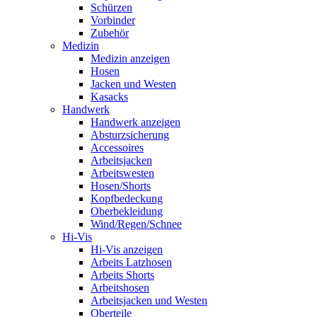
Schürzen
Vorbinder
Zubehör
Medizin
Medizin anzeigen
Hosen
Jacken und Westen
Kasacks
Handwerk
Handwerk anzeigen
Absturzsicherung
Accessoires
Arbeitsjacken
Arbeitswesten
Hosen/Shorts
Kopfbedeckung
Oberbekleidung
Wind/Regen/Schnee
Hi-Vis
Hi-Vis anzeigen
Arbeits Latzhosen
Arbeits Shorts
Arbeitshosen
Arbeitsjacken und Westen
Oberteile