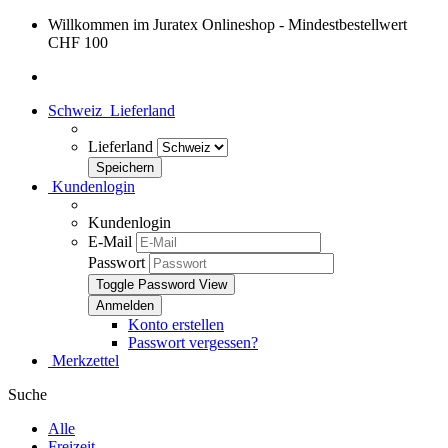
Willkommen im Juratex Onlineshop - Mindestbestellwert
CHF 100
Schweiz
Lieferland
Lieferland
Kundenlogin
Kundenlogin
E-Mail
Passwort
Toggle Password View
Konto erstellen
Passwort vergessen?
Merkzettel
Suche
Alle
Freizeit